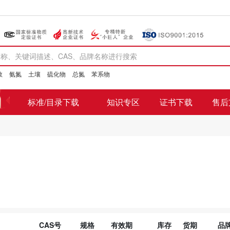
数
氨氮
土壤
硫化物
总氮
苯系物
标准/目录下载
知识专区
证书下载
售后
CAS号
规格
有效期
库存
货期
品