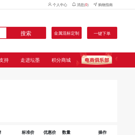
个人中心
消息(
0
)
购物指南
搜索
金属混标定制
一键下单
支持
走进坛墨
积分商城
牌
标准价
优惠价
数量
操作