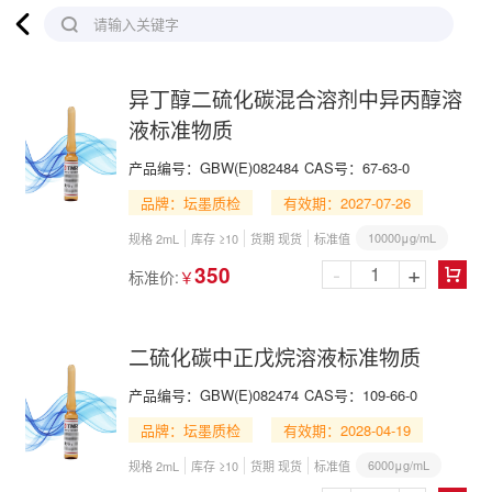

请输入关键字
异丁醇二硫化碳混合溶剂中异丙醇溶
液标准物质
产品编号：
GBW(E)082484
CAS号：
67-63-0
品牌：坛墨质检
有效期：2027-07-26
10000μg/mL
规格 2mL
库存 ≥10
货期 现货
标准值
-
+
350
标准价:
￥

二硫化碳中正戊烷溶液标准物质
产品编号：
GBW(E)082474
CAS号：
109-66-0
品牌：坛墨质检
有效期：2028-04-19
6000μg/mL
规格 2mL
库存 ≥10
货期 现货
标准值