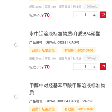
1000mg/L
规格 50mL
库存 ≥10
货期 现货
标准值
-
+
70
标准价:
￥

水中钡溶液标准物质/介质:5%硝酸
产品编号：
GBW(E)082821
CAS号：
品牌：坛墨质检
有效期：2027-09-02
1000mg/L
规格 50mL
库存 ≥10
货期 现货
标准值
-
+
70
标准价:
￥

甲醇中对羟基苯甲酸甲酯溶液标准物
质
产品编号：
GBW(E)100334
CAS号：
99-76-3
品牌：坛墨质检
有效期：2028-08-02