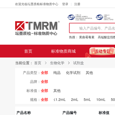
欢迎光临坛墨质检标准物质中心
登录
注册
热搜：
黄曲霉毒素
高锰酸盐指
首页
标准物质商城
当前位置：
首页
生物化学
试剂盒
产品类型：
全部
纯品
化学试剂
其他
品牌：
全部
标准值：
全部
其他
规格：
全部
≤1.2mL
2mL
5mL
10mL
5
产品名称
产品编号
标准值