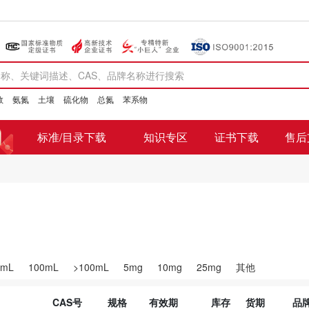
数
氨氮
土壤
硫化物
总氮
苯系物
标准/目录下载
知识专区
证书下载
售后
0mL
100mL
>100mL
5mg
10mg
25mg
其他
CAS号
规格
有效期
库存
货期
品