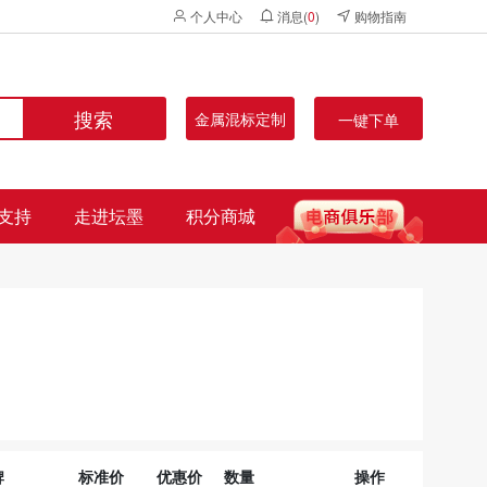
个人中心
消息(
0
)
购物指南
搜索
金属混标定制
一键下单
支持
走进坛墨
积分商城
牌
标准价
优惠价
数量
操作