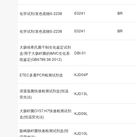
E0241
BR
化学试剂/发色底物S-2238
E0241
BR
化学试剂/发色底物S-2238
大肠埃希氏菌干制生化鉴定试剂
DBI-01
盒/用于大肠杆菌的IMVC生化系
统鉴定(GB4789.38-2012)
KJD04P
ETEC多重PCR检测试剂盒
溶藻弧菌快速检测试剂盒(恒温
KJD13L
荧光法)
大肠杆菌O157:H7快速检测试剂
KJD09L
盒(恒温荧光法)
阪崎肠杆菌快速检测试剂盒(恒
KJD10L
温荧光法)