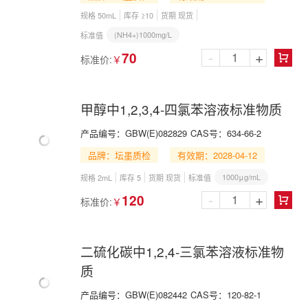
规格 50mL
库存 ≥10
货期 现货
(NH4+)1000mg/L
标准值
-
+
70
标准价:
￥

甲醇中1,2,3,4-四氯苯溶液标准物质
产品编号：
GBW(E)082829
CAS号：
634-66-2
品牌：坛墨质检
有效期：2028-04-12
1000μg/mL
规格 2mL
库存 5
货期 现货
标准值
-
+
120
标准价:
￥

二硫化碳中1,2,4-三氯苯溶液标准物
质
产品编号：
GBW(E)082442
CAS号：
120-82-1