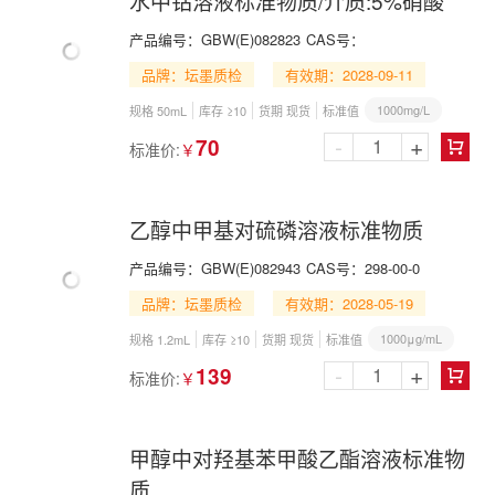
水中钴溶液标准物质/介质:5%硝酸
产品编号：
GBW(E)082823
CAS号：
品牌：坛墨质检
有效期：2028-09-11
1000mg/L
规格 50mL
库存 ≥10
货期 现货
标准值
-
+
70
标准价:
￥

乙醇中甲基对硫磷溶液标准物质
产品编号：
GBW(E)082943
CAS号：
298-00-0
品牌：坛墨质检
有效期：2028-05-19
1000μg/mL
规格 1.2mL
库存 ≥10
货期 现货
标准值
-
+
139
标准价:
￥

甲醇中对羟基苯甲酸乙酯溶液标准物
质