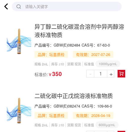

请输入关键字
异丁醇二硫化碳混合溶剂中异丙醇溶
液标准物质
产品编号：
GBW(E)082484
CAS号：
67-63-0
品牌：坛墨质检
有效期：2027-07-26
10000μg/mL
规格 2mL
库存 ≥10
货期 现货
标准值
-
+
350
标准价:
￥

二硫化碳中正戊烷溶液标准物质
产品编号：
GBW(E)082474
CAS号：
109-66-0
品牌：坛墨质检
有效期：2028-04-19
6000μg/mL
规格 2mL
库存 ≥10
货期 现货
标准值