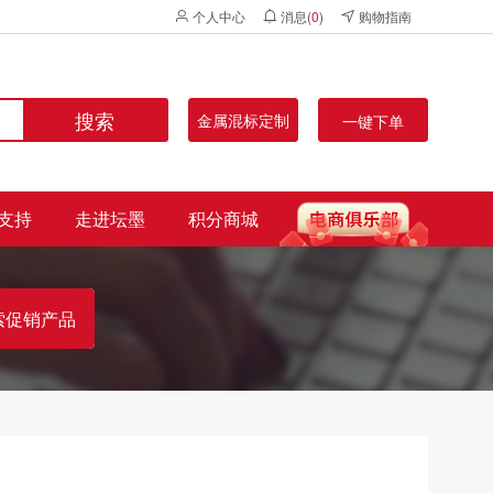
个人中心
消息(
0
)
购物指南
搜索
金属混标定制
一键下单
支持
走进坛墨
积分商城
索促销产品