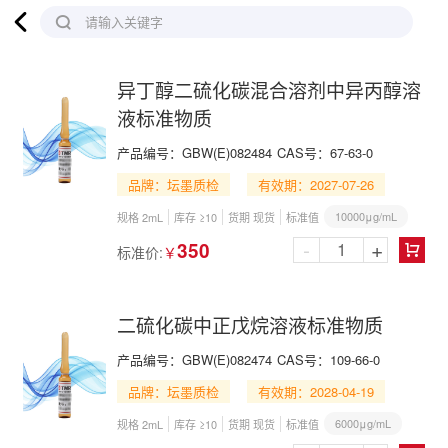

请输入关键字
异丁醇二硫化碳混合溶剂中异丙醇溶
液标准物质
产品编号：
GBW(E)082484
CAS号：
67-63-0
品牌：坛墨质检
有效期：2027-07-26
10000μg/mL
规格 2mL
库存 ≥10
货期 现货
标准值
-
+
350
标准价:
￥

二硫化碳中正戊烷溶液标准物质
产品编号：
GBW(E)082474
CAS号：
109-66-0
品牌：坛墨质检
有效期：2028-04-19
6000μg/mL
规格 2mL
库存 ≥10
货期 现货
标准值