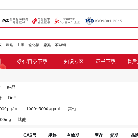
数
氨氮
土壤
硫化物
总氮
苯系物
标准/目录下载
知识专区
证书下载
售后
样
纯品
所
Dr.E
000μg/mL
1000~5000μg/mL
其他
100mg
其他
CAS号
规格
有效期
库存
货期
品