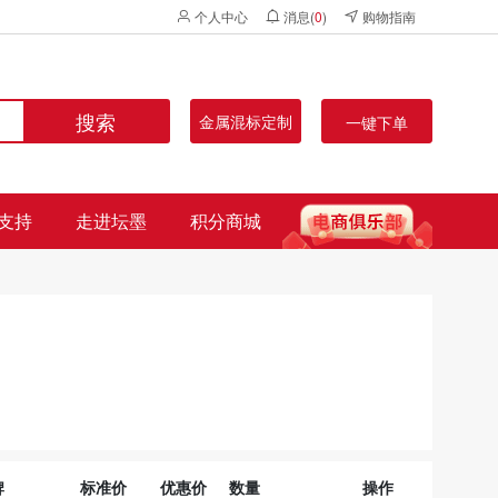
个人中心
消息(
0
)
购物指南
搜索
金属混标定制
一键下单
支持
走进坛墨
积分商城
牌
标准价
优惠价
数量
操作