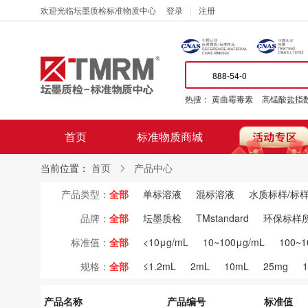
欢迎光临坛墨质检标准物质中心
登录
注册
热搜：
黄曲霉毒素
高锰酸盐指
首页
标准物质商城
当前位置：
首页
产品中心
产品类型：
全部
单标溶液
混标溶液
水质标样/标
品牌：
全部
坛墨质检
TMstandard
环保标样
标准值：
全部
<10μg/mL
10~100μg/mL
100~1
规格：
全部
≤1.2mL
2mL
10mL
25mg
产品名称
产品编号
标准值