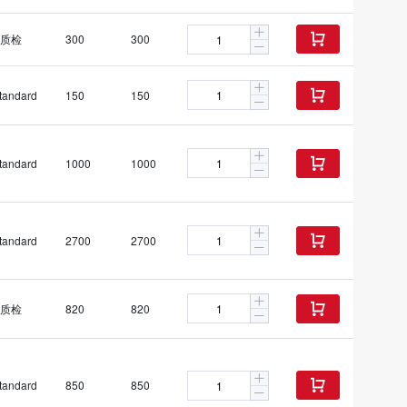
质检
300
300

tandard
150
150

tandard
1000
1000

tandard
2700
2700

质检
820
820

tandard
850
850
