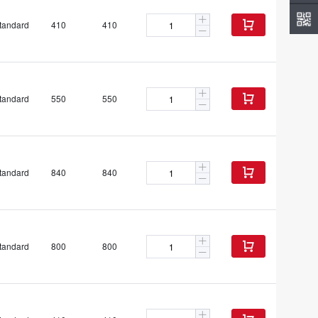
tandard
410
410

tandard
550
550

tandard
840
840

tandard
800
800
