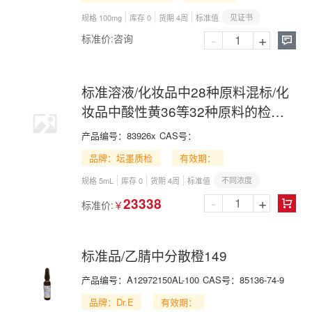
见证书
规格 100mg
库存 0
货期 4周
标准值
-
+
标准价:
咨询

标准溶液/化妆品中28种原料混标/化
妆品中酸性黄36等32种原料的检验
方法-部分
产品编号：
83926x
CAS号：
品牌：坛墨质检
有效期：
不同浓度
规格 5mL
库存 0
货期 4周
标准值
-
+
23338
标准价:
￥

标准品/乙腈中分散橙149
产品编号：
A12972150AL-100
CAS号：
85136-74-9
品牌：Dr.E
有效期：