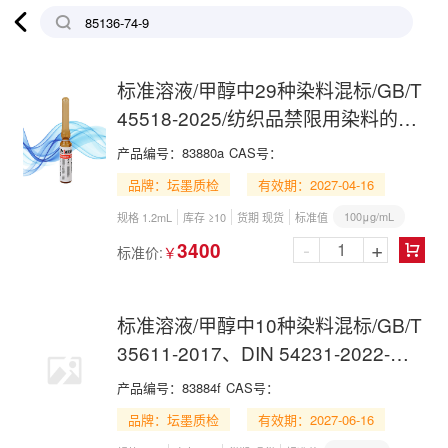

标准溶液/甲醇中29种染料混标/GB/T
45518-2025/纺织品禁限用染料的测
定-液相色谱-高分辨质谱法
产品编号：
83880a
CAS号：
品牌：坛墨质检
有效期：2027-04-16
100μg/mL
规格 1.2mL
库存 ≥10
货期 现货
标准值
-
+
3400
标准价:
￥

标准溶液/甲醇中10种染料混标/GB/T
35611-2017、DIN 54231-2022-表
A.1、GB/T 20382-2025(部分）
产品编号：
83884f
CAS号：
品牌：坛墨质检
有效期：2027-06-16