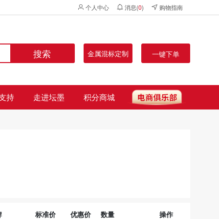
个人中心
消息(
0
)
购物指南
搜索
金属混标定制
一键下单
支持
走进坛墨
积分商城
牌
标准价
优惠价
数量
操作