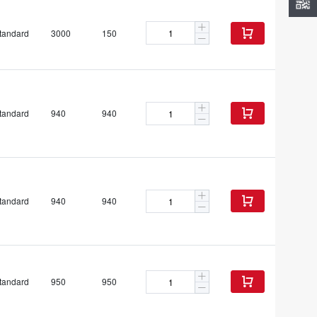
tandard
3000
150

tandard
940
940

tandard
940
940

tandard
950
950
