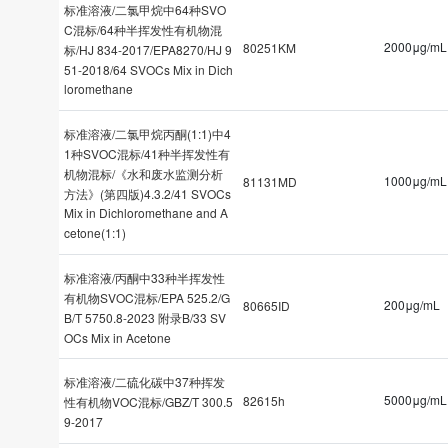
标准溶液/二氯甲烷中64种SVO
C混标/64种半挥发性有机物混
2000μg/mL
80251KM
标/HJ 834-2017/EPA8270/HJ 9
51-2018/64 SVOCs Mix in Dich
loromethane
标准溶液/二氯甲烷丙酮(1:1)中4
1种SVOC混标/41种半挥发性有
机物混标/《水和废水监测分析
1000μg/mL
81131MD
方法》(第四版)4.3.2/41 SVOCs
Mix in Dichloromethane and A
cetone(1:1)
标准溶液/丙酮中33种半挥发性
有机物SVOC混标/EPA 525.2/G
200μg/mL
80665ID
B/T 5750.8-2023 附录B/33 SV
OCs Mix in Acetone
标准溶液/二硫化碳中37种挥发
5000μg/mL
82615h
性有机物VOC混标/GBZ/T 300.5
9-2017