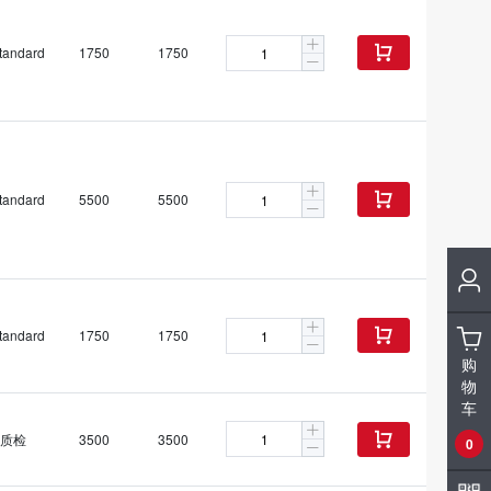
tandard
1750
1750

tandard
5500
5500

tandard
1750
1750

购
物
车
质检
3500
3500

0