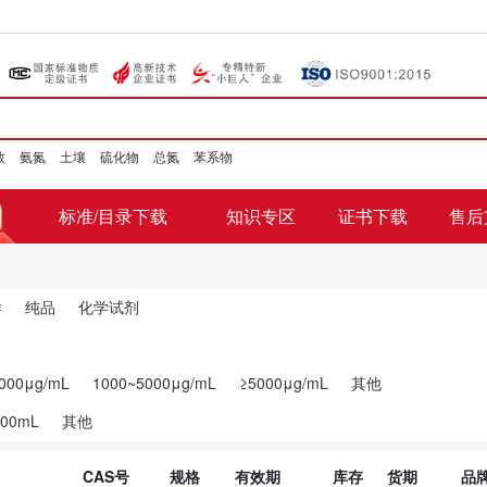
数
氨氮
土壤
硫化物
总氮
苯系物
标准/目录下载
知识专区
证书下载
售后
样
纯品
化学试剂
000μg/mL
1000~5000μg/mL
≥5000μg/mL
其他
100mL
其他
CAS号
规格
有效期
库存
货期
品