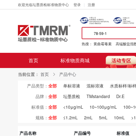
欢迎光临坛墨质检标准物质中心
登录
注册
热搜：
黄曲霉毒素
高锰酸盐指
首页
标准物质商城
当前位置：
首页
产品中心
产品类型：
全部
单标溶液
混标溶液
水质标样/标
品牌：
全部
坛墨质检
TMstandard
Dr.E
标准值：
全部
<10μg/mL
10~100μg/mL
100~1
规格：
全部
≤1.2mL
2mL
5mL
10mL
>
产品名称
产品编号
标准值