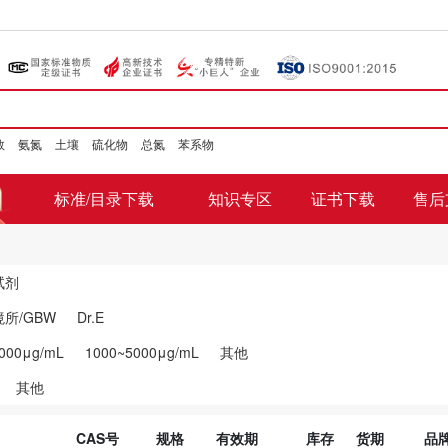
数
氨氮
土壤
硫化物
总氮
苯系物
标准/目录下载
知识专区
证书下载
售后
试剂
所/GBW
Dr.E
000μg/mL
1000~5000μg/mL
其他
其他
CAS号
规格
有效期
库存
货期
品