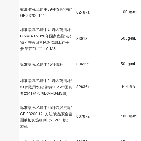
标准溶液/乙腈中39种农药混标/
100μg/mL
82487a
GB 23200.121
标准溶液/乙腈中41种农药混标-
LC-MS-1/2026年国家食品污染
50μg/mL
83018f
物和有害因素风险监测工作手
册 第四节(二)-LC-MS
50μg/mL
83613f
标准溶液/乙腈中45种混标
标准溶液/乙腈中31种农药混标/
不同浓度
82836x
31种限用农药混标(2025中国药
典2341第六法LC-MS/MS组)
标准溶液/乙腈中25种农残混标/
GB 23200.121方法/食品安全监
100μg/mL
83787a
测抽检实施细则（2026年版）
农残