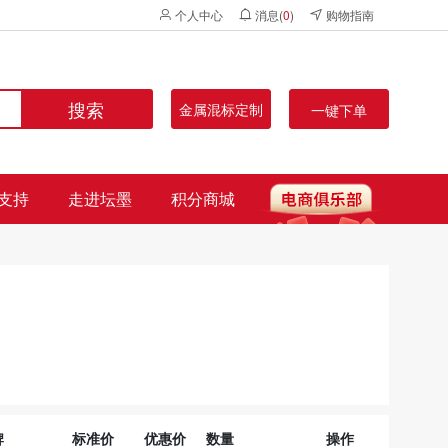
个人中心
消息(
0
)
购物指南
搜索
金属混标定制
一键下单
支持
走进坛墨
积分商城
牌
标准价
优惠价
数量
操作