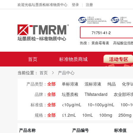
欢迎光临坛墨质检标准物质中心
登录
注册
热搜：
黄曲霉毒素
高锰酸盐指
首页
标准物质商城
当前位置：
首页
产品中心
产品类型：
全部
单标溶液
混标溶液
纯品
化学
品牌：
全部
坛墨质检
TMstandard
农业部环境
标准值：
全部
<10μg/mL
10~100μg/mL
100~1
规格：
全部
≤1.2mL
10mL
100mg
250mg
产品名称
产品编号
标准值