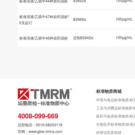
100μg/mL
83852a
标准溶液/乙腈中44种农药混标
标准溶液/乙腈中47种农药混标*
100μg/mL
83969a
5支起订
100μg/mL
定制83942a
标准溶液/乙腈中46种农药混标
标准物质商城
环境与食品标准物质/标
工业与消费品标准物质/
4008-099-669
医药与临床标准物质/标
生物化学标准物质/标准
总部电话：0519-68203118
官网：www.gbw-china.com
科研试剂及耗材