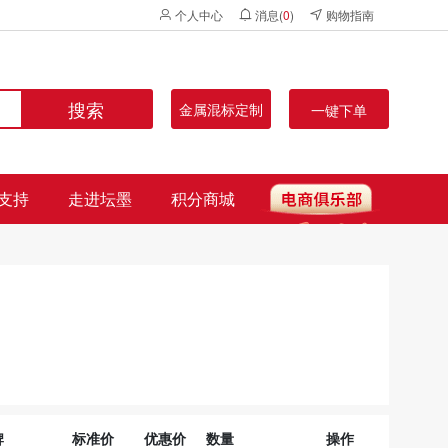
个人中心
消息(
0
)
购物指南
搜索
金属混标定制
一键下单
支持
走进坛墨
积分商城
牌
标准价
优惠价
数量
操作