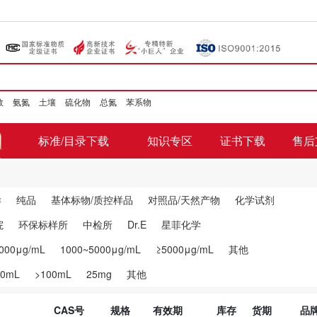
数
氨氮
土壤
硫化物
总氮
苯系物
标准/目录下载
知识专区
证书下载
售后
样
纯品
基体标物/质控样品
对照品/天然产物
化学试剂
院
环保标样所
中检所
Dr.E
星菲化学
000μg/mL
1000~5000μg/mL
≥5000μg/mL
其他
00mL
>100mL
25mg
其他
CAS号
规格
有效期
库存
货期
品