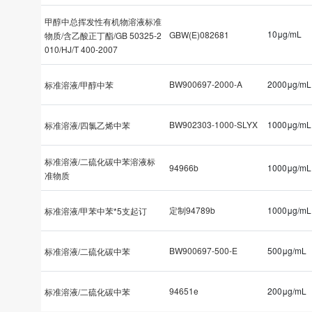
甲醇中总挥发性有机物溶液标准
10μg/mL
GBW(E)082681
物质/含乙酸正丁酯/GB 50325-2
010/HJ/T 400-2007
BW900697-2000-A
2000μg/mL
标准溶液/甲醇中苯
BW902303-1000-SLYX
1000μg/mL
标准溶液/四氯乙烯中苯
标准溶液/二硫化碳中苯溶液标
94966b
1000μg/mL
准物质
定制94789b
1000μg/mL
标准溶液/甲苯中苯*5支起订
BW900697-500-E
500μg/mL
标准溶液/二硫化碳中苯
94651e
200μg/mL
标准溶液/二硫化碳中苯