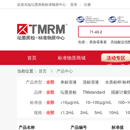
欢迎光临坛墨质检标准物质中心
登录
注册
热搜：
黄曲霉毒素
高锰酸盐指
首页
标准物质商城
当前位置：
首页
产品中心
产品类型：
全部
单标溶液
混标溶液
水质标样/标
品牌：
全部
坛墨质检
TMstandard
国家计量
标准值：
全部
<10μg/mL
10~100μg/mL
100~1
规格：
全部
≤1.2mL
2mL
5mL
10mL
1
产品名称
产品编号
标准值