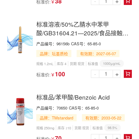
-
+
38
标准价:
￥

标准溶液/50%乙腈水中苯甲
酸/GB31604.21—2025/食品接触材
料及制品 苯甲酸、苯二甲酸和苯三
产品编号：
96156b
CAS号：
65-85-0
甲酸迁移量的测定
品牌：坛墨质检
有效期：2027-05-07
1000μg/mL
规格 1.2mL
库存 4
货期 现货
标准值
-
+
100
标准价:
￥

标准品/苯甲酸/Benzoic Acid
产品编号：
70650
CAS号：
65-85-0
品牌：TMstandard
有效期：2033-05-22
98.5%
规格 250mg
库存 ≥10
货期 现货
标准值
-
+
70
标准价:
￥
