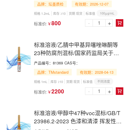
苯二甲酸和苯三甲酸迁移量的测定
品牌：坛墨质检
有效期：2026-12-07
100μg/mL
规格 1.2mL
库存 ≥10
货期 现货
标准值
-
+
800
标准价:
￥

标准溶液/乙腈中甲基异噻唑啉酮等
23种防腐剂混标/国家药监局关于化
妆品安全技术规范(2015年版)新增项
产品编号：
81369
CAS号：
目/23 Preservative Mix in
品牌：TMstandard
有效期：2028-04-13
Acetonitrile
不同浓度
规格 1mL
库存 ≥10
货期 现货
标准值
-
+
2200
标准价:
￥

标准溶液/甲醇中47种voc混标/GB/T
23986.2-2023 色漆和清漆 挥发性有
机化合物(VOC)和/或半挥发性有机化