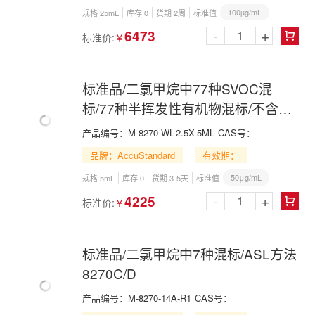
100µg/mL
规格 25mL
库存 0
货期 2周
标准值
-
+
6473
标准价:
￥

标准品/二氯甲烷中77种SVOC混
标/77种半挥发性有机物混标/不含内
标/EPA8270
产品编号：
M-8270-WL-2.5X-5ML
CAS号：
品牌：AccuStandard
有效期：
50μg/mL
规格 5mL
库存 0
货期 3-5天
标准值
-
+
4225
标准价:
￥

标准品/二氯甲烷中7种混标/ASL方法
8270C/D
产品编号：
M-8270-14A-R1
CAS号：