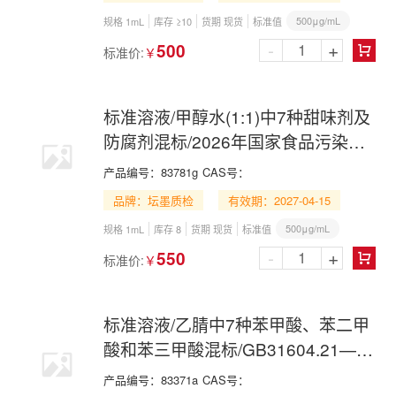
500μg/mL
规格 1mL
库存 ≥10
货期 现货
标准值
-
+
500
标准价:
￥

标准溶液/甲醇水(1:1)中7种甜味剂及
防腐剂混标/2026年国家食品污染物
和有害因素风险监测工作手册 第七
产品编号：
83781g
CAS号：
节(三)-GC
品牌：坛墨质检
有效期：2027-04-15
500μg/mL
规格 1mL
库存 8
货期 现货
标准值
-
+
550
标准价:
￥

标准溶液/乙腈中7种苯甲酸、苯二甲
酸和苯三甲酸混标/GB31604.21—
2025/食品接触材料及制品 苯甲酸、
产品编号：
83371a
CAS号：