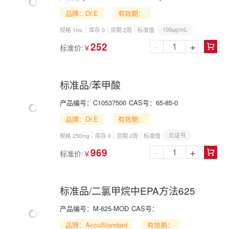
品牌：Dr.E
有效期：
100µg/mL
规格 1mL
库存 0
货期 2周
标准值
-
+
252
标准价:
￥

标准品/苯甲酸
产品编号：
C10537500
CAS号：
65-85-0
品牌：Dr.E
有效期：
见证书
规格 250mg
库存 0
货期 2周
标准值
-
+
969
标准价:
￥

标准品/二氯甲烷中EPA方法625
产品编号：
M-625-MOD
CAS号：
品牌：AccuStandard
有效期：