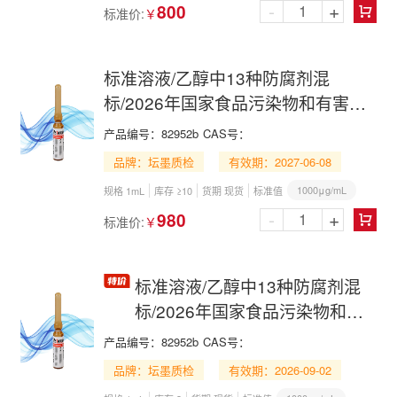
-
+
800
标准价:
￥

标准溶液/乙醇中13种防腐剂混
标/2026年国家食品污染物和有害因
素风险监测工作手册 第七节(一)
产品编号：
82952b
CAS号：
品牌：坛墨质检
有效期：2027-06-08
1000μg/mL
规格 1mL
库存 ≥10
货期 现货
标准值
-
+
980
标准价:
￥

标准溶液/乙醇中13种防腐剂混
标/2026年国家食品污染物和有
害因素风险监测工作手册 第七节
产品编号：
82952b
CAS号：
(一)
品牌：坛墨质检
有效期：2026-09-02