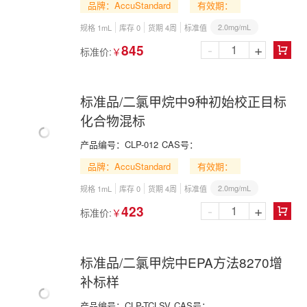
品牌：AccuStandard
有效期：
2.0mg/mL
规格 1mL
库存 0
货期 4周
标准值
-
+
845
标准价:
￥

标准品/二氯甲烷中9种初始校正目标
化合物混标
产品编号：
CLP-012
CAS号：
品牌：AccuStandard
有效期：
2.0mg/mL
规格 1mL
库存 0
货期 4周
标准值
-
+
423
标准价:
￥

标准品/二氯甲烷中EPA方法8270增
补标样
产品编号：
CLP-TCLSV
CAS号：