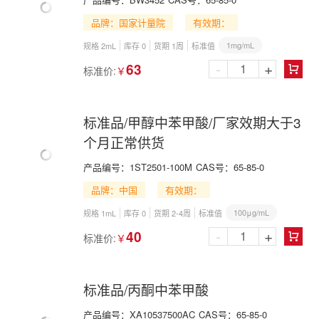
品牌：国家计量院
有效期：
1mg/mL
规格 2mL
库存 0
货期 1周
标准值
-
+
63
标准价:
￥

标准品/甲醇中苯甲酸/厂家效期大于3
个月正常供货
产品编号：
1ST2501-100M
CAS号：
65-85-0
品牌：中国
有效期：
100μg/mL
规格 1mL
库存 0
货期 2-4周
标准值
-
+
40
标准价:
￥

标准品/丙酮中苯甲酸
产品编号：
XA10537500AC
CAS号：
65-85-0