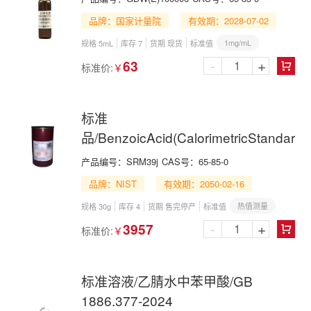
品牌：国家计量院
有效期：2028-07-02
1mg/mL
规格 5mL
库存 7
货期 现货
标准值
-
+
63
标准价:
￥

标准
品/BenzoicAcid(CalorimetricStandard)
产品编号：
SRM39j
CAS号：
65-85-0
品牌：NIST
有效期：2050-02-16
热值测量
规格 30g
库存 4
货期 售完停产
标准值
-
+
3957
标准价:
￥

标准溶液/乙腈水中苯甲酸/GB
1886.377-2024