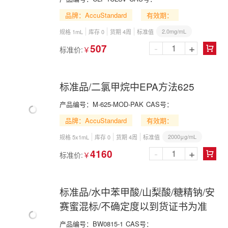
品牌：AccuStandard
有效期：
2.0mg/mL
规格 1mL
库存 0
货期 4周
标准值
-
+
507
标准价:
￥

标准品/二氯甲烷中EPA方法625
产品编号：
M-625-MOD-PAK
CAS号：
品牌：AccuStandard
有效期：
2000μg/mL
规格 5x1mL
库存 0
货期 4周
标准值
-
+
4160
标准价:
￥

标准品/水中苯甲酸/山梨酸/糖精钠/安
赛蜜混标/不确定度以到货证书为准
产品编号：
BW0815-1
CAS号：