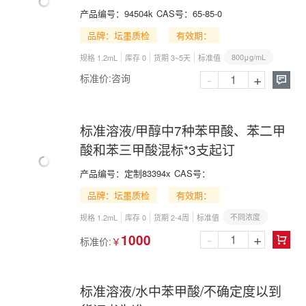
产品编号：
94504k
CAS号：
65-85-0
品牌：坛墨质检
有效期：
800μg/mL
规格 1.2mL
库存 0
货期 3~5天
标准值
-
+
标准价:
咨询

标准溶液/甲醇中7种苯甲酸、苯二甲
酸和苯三甲酸混标*3支起订
产品编号：
定制83394x
CAS号：
品牌：坛墨质检
有效期：
不同浓度
规格 1.2mL
库存 0
货期 2-4周
标准值
-
+
1000
标准价:
￥

标准溶液/水中苯甲酸/不确定度以到