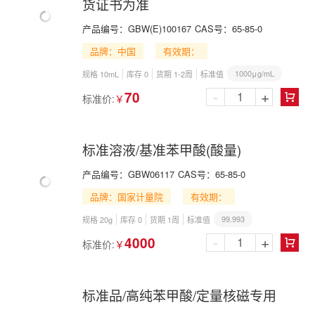
货证书为准
产品编号：
GBW(E)100167
CAS号：
65-85-0
品牌：中国
有效期：
1000μg/mL
规格 10mL
库存 0
货期 1-2周
标准值
-
+
70
标准价:
￥

标准溶液/基准苯甲酸(酸量)
产品编号：
GBW06117
CAS号：
65-85-0
品牌：国家计量院
有效期：
99.993
规格 20g
库存 0
货期 1周
标准值
-
+
4000
标准价:
￥

标准品/高纯苯甲酸/定量核磁专用