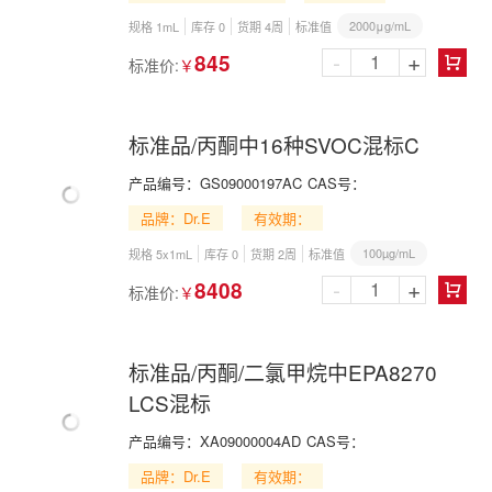
2000μg/mL
规格 1mL
库存 0
货期 4周
标准值
-
+
845
标准价:
￥

标准品/丙酮中16种SVOC混标C
产品编号：
GS09000197AC
CAS号：
品牌：Dr.E
有效期：
100µg/mL
规格 5x1mL
库存 0
货期 2周
标准值
-
+
8408
标准价:
￥

标准品/丙酮/二氯甲烷中EPA8270
LCS混标
产品编号：
XA09000004AD
CAS号：
品牌：Dr.E
有效期：