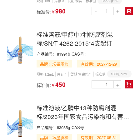
1000μg/mL
规格 1mL
库存 3
货期 现货
标准值
-
+
980
标准价:
￥

标准溶液/甲醇中7种防腐剂混
标/SN/T 4262-2015*4支起订
产品编号：
81991b
CAS号：
品牌：坛墨质检
有效期：2027-12-29
1000μg/mL
规格 1.2mL
库存 1
货期 售完停产
标准值
-
+
450
标准价:
￥

标准溶液/乙腈中13种防腐剂混
标/2026年国家食品污染物和有害因
素风险监测工作手册 第七节(一)
产品编号：
83035g
CAS号：
品牌：坛墨质检
有效期：2027-05-31