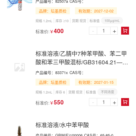
产品编号：
82507a
CAS号：
合物(SVOC)含量的测定 第2部分:气
品牌：坛墨质检
有效期：2027-12-02
相色谱法
100μg/mL
规格 1.2mL
库存 ≥10
货期 现货
标准值
-
+
400
标准价:
￥

标准溶液/乙腈中7种苯甲酸、苯二甲
酸和苯三甲酸混标/GB31604.21—
2025/食品接触材料及制品 苯甲酸、
产品编号：
83371x
CAS号：
苯二甲酸和苯三甲酸迁移量的测定
品牌：坛墨质检
有效期：2027-01-15
不同浓度
规格 1.2mL
库存 6
货期 现货
标准值
-
+
550
标准价:
￥

标准溶液/水中苯甲酸
产品编号：
GBW(E)100006
CAS号：
65-85-0