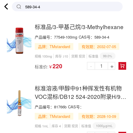

标准品/3-甲基己烷/3-Methylhexane
产品编号：
77549-100mg
CAS号：
589-34-4
品牌：TMstandard
有效期：2032-07-05
99.0%
规格 100mg
库存 ≥10
货期 现货
标准值
-
+
220
标准价:
￥

标准溶液/甲醇中91种挥发性有机物
VOC混标/DB12 524-2020附录H/91
VOCs Mix in Methanol
产品编号：
81766b
CAS号：
品牌：TMstandard
有效期：2028-10-09
1000μg/mL
规格 1mL
库存 4
货期 现货
标准值