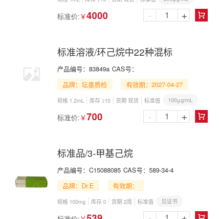
-
+
4000
标准价:
￥

标准溶液/环己烷中22种混标
产品编号：
83849a
CAS号：
品牌：坛墨质检
有效期：2027-04-27
100μg/mL
规格 1.2mL
库存 ≥10
货期 现货
标准值
-
+
700
标准价:
￥

标准品/3-甲基己烷
产品编号：
C15088085
CAS号：
589-34-4
品牌：Dr.E
有效期：
见证书
规格 100mg
库存 0
货期 2周
标准值
-
+
539
标准价:
￥
