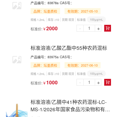
产品编号：
83878a
CAS号：
品牌：坛墨质检
有效期：2027-05-10
100μg/mL
规格 1.2mL
库存 ≥10
货期 现货
标准值
-
+
2000
标准价:
￥

标准溶液/乙酸乙酯中55种农药混标
产品编号：
83975a
CAS号：
品牌：坛墨质检
有效期：2027-06-10
100μg/mL
规格 1.2mL
库存 ≥10
货期 现货
标准值
-
+
1000
标准价:
￥

标准溶液/乙腈中41种农药混标-LC-
MS-1/2026年国家食品污染物和有害
因素风险监测工作手册 第四节(二)-