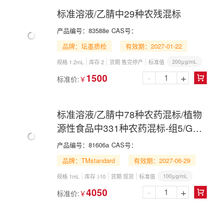
标准溶液/乙腈中29种农残混标
产品编号：
83588e
CAS号：
品牌：坛墨质检
有效期：2027-01-22
200μg/mL
规格 1.2mL
库存 2
货期 售完停产
标准值
-
+
1500
标准价:
￥

标准溶液/乙腈中78种农药混标/植物
源性食品中331种农药混标-组5/GB
23200.121-2021/GB 23200.121-
产品编号：
81606a
CAS号：
2026/78 Pesticide Mix in
品牌：TMstandard
有效期：2027-06-29
Acetonitrile
100μg/mL
规格 1mL
库存 ≥10
货期 现货
标准值
-
+
4050
标准价:
￥
