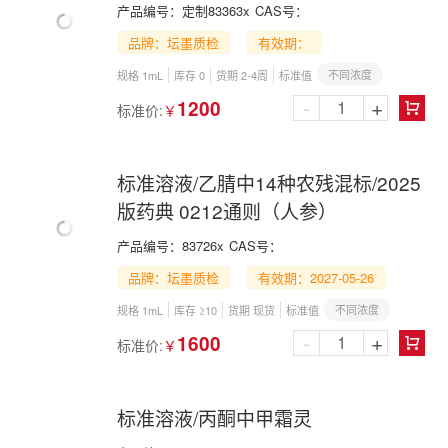
产品编号：
定制83363x
CAS号：
品牌：坛墨质检
有效期：
不同浓度
规格 1mL
库存 0
货期 2-4周
标准值
-
+
1200
标准价:
￥

标准溶液/乙腈中14种农残混标/2025
版药典 0212通则（人参）
产品编号：
83726x
CAS号：
品牌：坛墨质检
有效期：2027-05-26
不同浓度
规格 1mL
库存 ≥10
货期 现货
标准值
-
+
1600
标准价:
￥

标准溶液/丙酮中甲霜灵