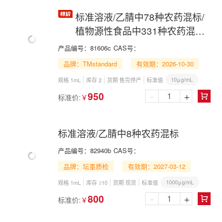
标准溶液/乙腈中78种农药混标/
植物源性食品中331种农药混标-
组5/GB 23200.121-2021/78
产品编号：
81606c
CAS号：
Pesticide Mix in Acetonitrile
品牌：TMstandard
有效期：2026-10-30
10μg/mL
规格 1mL
库存 2
货期 售完停产
标准值
-
+
950
标准价:
￥

标准溶液/乙腈中8种农药混标
产品编号：
82940b
CAS号：
品牌：坛墨质检
有效期：2027-03-12
1000μg/mL
规格 1mL
库存 ≥10
货期 现货
标准值
-
+
800
标准价:
￥
