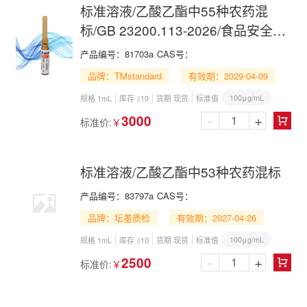
标准溶液/乙酸乙酯中55种农药混
标/GB 23200.113-2026/食品安全国
家标准植物源性食品中242种农药及
产品编号：
81703a
CAS号：
其代谢物残留量的测定 气相色谱-质
品牌：TMstandard
有效期：2029-04-09
谱联用法/55 Pesticide Mix in Ethyl
100μg/mL
规格 1mL
库存 ≥10
货期 现货
标准值
Acetate
-
+
3000
标准价:
￥

标准溶液/乙酸乙酯中53种农药混标
产品编号：
83797a
CAS号：
品牌：坛墨质检
有效期：2027-04-26
100μg/mL
规格 1mL
库存 ≥10
货期 现货
标准值
-
+
2500
标准价:
￥
