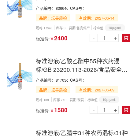
产品编号：
82664c
CAS号：
品牌：坛墨质检
有效期：2027-06-14
10μg/mL
规格 1.2mL
库存 3
货期 售完停产
标准值
-
+
2400
标准价:
￥

标准溶液/乙酸乙酯中55种农药混
标/GB 23200.113-2026/食品安全国
家标准植物源性食品中242种农药及
产品编号：
81703c
CAS号：
其代谢物残留量的测定 气相色谱-质
品牌：坛墨质检
有效期：2027-06-09
谱联用法
10μg/mL
规格 1mL
库存 ≥10
货期 现货
标准值
-
+
1580
标准价:
￥

标准溶液/乙腈中31种农药混标/31种