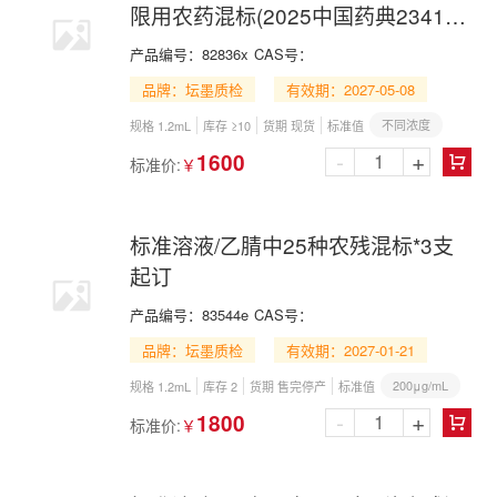
限用农药混标(2025中国药典2341第
六法LC-MS/MS组)
产品编号：
82836x
CAS号：
品牌：坛墨质检
有效期：2027-05-08
不同浓度
规格 1.2mL
库存 ≥10
货期 现货
标准值
-
+
1600
标准价:
￥

标准溶液/乙腈中25种农残混标*3支
起订
产品编号：
83544e
CAS号：
品牌：坛墨质检
有效期：2027-01-21
200μg/mL
规格 1.2mL
库存 2
货期 售完停产
标准值
-
+
1800
标准价:
￥
