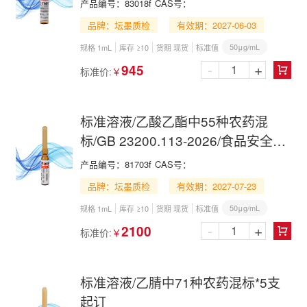
产品编号：
83018f
CAS号：
LC-MS
品牌：坛墨质检
有效期：2027-06-03
50μg/mL
规格 1mL
库存 ≥10
货期 现货
标准值
-
+
945
标准价:
￥

标准溶液/乙酸乙酯中55种农药混
标/GB 23200.113-2026/食品安全国
家标准植物源性食品中242种农药及
产品编号：
81703f
CAS号：
其代谢物残留量的测定 气相色谱-质
品牌：坛墨质检
有效期：2027-07-23
谱联用法
50μg/mL
规格 1mL
库存 ≥10
货期 现货
标准值
-
+
2100
标准价:
￥

标准溶液/乙腈中71种农药混标*5支
起订