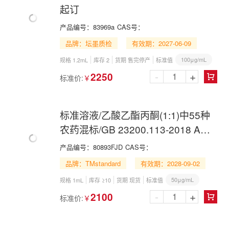
起订
产品编号：
83969a
CAS号：
品牌：坛墨质检
有效期：2027-06-09
100μg/mL
规格 1.2mL
库存 2
货期 售完停产
标准值
-
+
2250
标准价:
￥

标准溶液/乙酸乙酯丙酮(1:1)中55种
农药混标/GB 23200.113-2018 A组
1/55 Pesticide Mix in Ethyl Acetate
产品编号：
80893FJD
CAS号：
and Acetone(1:1)
品牌：TMstandard
有效期：2028-09-02
50μg/mL
规格 1mL
库存 ≥10
货期 现货
标准值
-
+
2100
标准价:
￥
