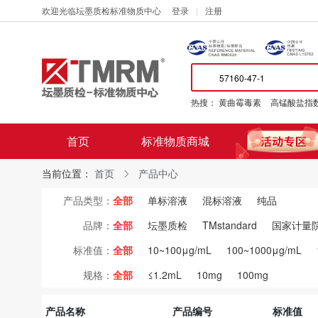
欢迎光临坛墨质检标准物质中心
登录
注册
热搜：
黄曲霉毒素
高锰酸盐指
首页
标准物质商城
当前位置：
首页
产品中心
产品类型：
全部
单标溶液
混标溶液
纯品
品牌：
全部
坛墨质检
TMstandard
国家计量
标准值：
全部
10~100μg/mL
100~1000μg/mL
规格：
全部
≤1.2mL
10mg
100mg
产品名称
产品编号
标准值