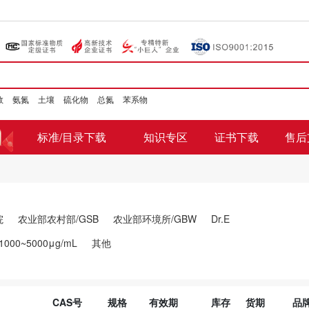
数
氨氮
土壤
硫化物
总氮
苯系物
标准/目录下载
知识专区
证书下载
售后
院
农业部农村部/GSB
农业部环境所/GBW
Dr.E
1000~5000μg/mL
其他
CAS号
规格
有效期
库存
货期
品