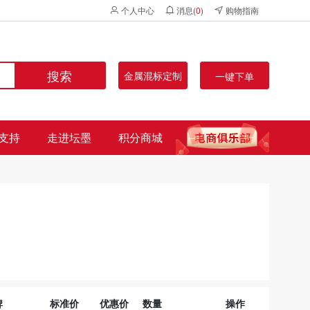
个人中心
消息(
0
)
购物指南
搜索
金属混标定制
一键下单
支持
走进坛墨
积分商城
牌
标准价
优惠价
数量
操作