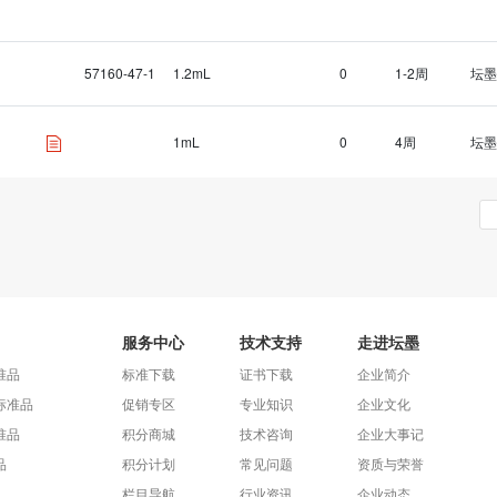
57160-47-1
1.2mL
0
1-2周
坛墨
1mL
0
4周
坛墨
服务中心
技术支持
走进坛墨
准品
标准下载
证书下载
企业简介
标准品
促销专区
专业知识
企业文化
准品
积分商城
技术咨询
企业大事记
品
积分计划
常见问题
资质与荣誉
栏目导航
行业资讯
企业动态