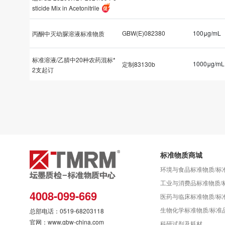
sticide Mix in Acetonitrile
GBW(E)082380
100μg/mL
丙酮中灭幼脲溶液标准物质
标准溶液/乙腈中20种农药混标*
1000μg/mL
定制83130b
2支起订
标准物质商城
环境与食品标准物质/标
工业与消费品标准物质/
4008-099-669
医药与临床标准物质/标
生物化学标准物质/标准
总部电话：0519-68203118
官网：www.gbw-china.com
科研试剂及耗材