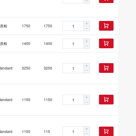
质检
1750
1750

质检
1400
1400

tandard
3250
3250

tandard
1150
1150

tandard
1150
115
