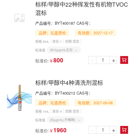
标样/甲醇中22种挥发性有机物TVOC
混标
产品编号：
BYT400187
CAS号：
品牌：坛墨质检
有效期：2027-12-17
规格 2mL
库存 1
货期 现货
30.0μg/mL左右
标准值

-
+
800
标准价:
￥

标样/甲醇中4种清洗剂混标
产品编号：
BYT400213
CAS号：
品牌：坛墨质检
有效期：2027-06-08
规格 1mL
库存 4
货期 现货
20μg/mL(不稀释)
标准值

-
+
1960
标准价:
￥
