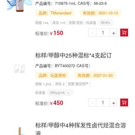
产品编号：
715875-1mL
CAS号：
56-23-5
品牌：TMstandard
有效期：2031-10-13
99.9%
规格 1mL
库存 ≥10
货期 现货
标准值
-
+
150
标准价:
￥

标样/甲醇中25种混标*4支起订
产品编号：
BYT400272
CAS号：
品牌：坛墨质检
有效期：2027-01-20
规格 1.2mL
库存 2
货期 售完停产
300μg/mL
标准值

-
+
450
标准价:
￥

标样/甲醇中4种挥发性卤代烃混合溶
液