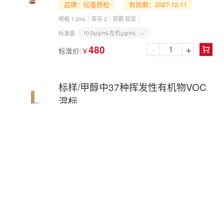
品牌：坛墨质检
有效期：2027-12-11
规格 1.2mL
库存 2
货期 现货
10.0μg/mL左右μg/mL
标准值

-
+
480
标准价:
￥

标样/甲醇中37种挥发性有机物VOC
混标
产品编号：
BYT400239
CAS号：
品牌：坛墨质检
有效期：2027-10-22
规格 2mL
库存 ≥10
货期 现货
10.0μg/mL左右μg/mL(不稀释)
标准值

-
+
1600
标准价:
￥

标样/甲醇中36种挥发性有机物VOC