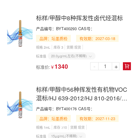
标样/甲醇中8种挥发性卤代烃混标
产品编号：
BYT400293
CAS号：
品牌：坛墨质检
有效期：2027-03-18
规格 2mL
库存 3
货期 现货
20.0μg/mL左右(不稀释)
标准值

-
+
1340
标准价:
￥

标样/甲醇中56种挥发性有机物VOC
混标/HJ 639-2012/HJ 810-2016/HJ
1227-2021
产品编号：
BYT400176
CAS号：
品牌：坛墨质检
有效期：2027-11-23
规格 1mL
库存 ≥10
货期 现货
15μg/mL(不稀释)
标准值
