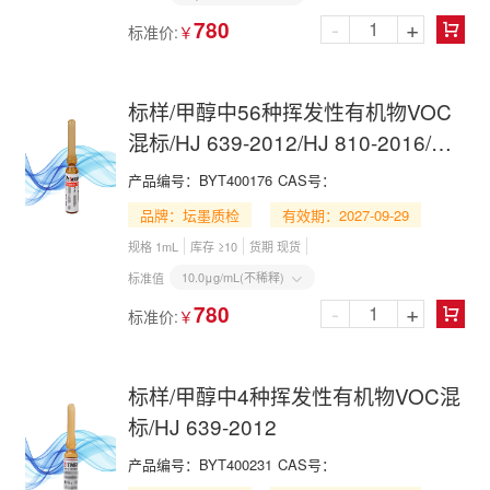
-
+
780
标准价:
￥

标样/甲醇中56种挥发性有机物VOC
混标/HJ 639-2012/HJ 810-2016/HJ
1227-2021
产品编号：
BYT400176
CAS号：
品牌：坛墨质检
有效期：2027-09-29
规格 1mL
库存 ≥10
货期 现货
10.0μg/mL(不稀释)
标准值

-
+
780
标准价:
￥

标样/甲醇中4种挥发性有机物VOC混
标/HJ 639-2012
产品编号：
BYT400231
CAS号：