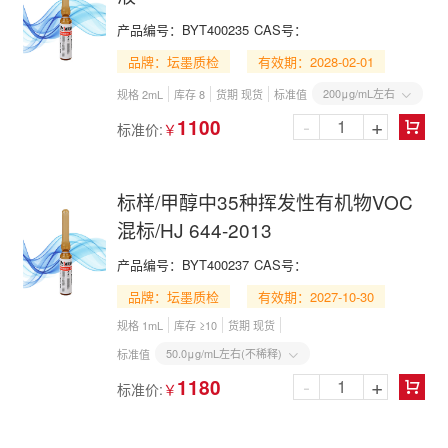
产品编号：
BYT400235
CAS号：
品牌：坛墨质检
有效期：2028-02-01
200μg/mL左右
规格 2mL
库存 8
货期 现货
标准值

-
+
1100
标准价:
￥

标样/甲醇中35种挥发性有机物VOC
混标/HJ 644-2013
产品编号：
BYT400237
CAS号：
品牌：坛墨质检
有效期：2027-10-30
规格 1mL
库存 ≥10
货期 现货
50.0μg/mL左右(不稀释)
标准值

-
+
1180
标准价:
￥
