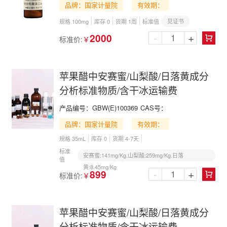
品牌：国家计量院
有效期：
见证书
规格 100mg
库存 0
货期 1周
标准值
-
+
2000
标准价:
￥

苹果醋中安赛蜜/山梨酸/日落黄成分
分析标准物质/含干冰运输费
产品编号：
GBW(E)100369
CAS号：
品牌：国家计量院
有效期：
规格 35mL
库存 0
货期 4-7天
标准
安赛蜜:141mg/Kg.山梨酸:259mg/Kg.日落
值
黄:8.45mg/Kg
-
+
899
标准价:
￥

苹果醋中安赛蜜/山梨酸/日落黄成分
分析标准物质/含干冰运输费