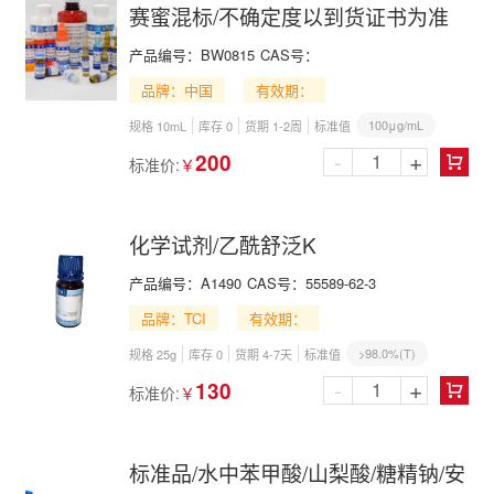
赛蜜混标/不确定度以到货证书为准
产品编号：
BW0815
CAS号：
品牌：中国
有效期：
100μg/mL
规格 10mL
库存 0
货期 1-2周
标准值
-
+
200
标准价:
￥

化学试剂/乙酰舒泛K
产品编号：
A1490
CAS号：
55589-62-3
品牌：TCI
有效期：
>98.0%(T)
规格 25g
库存 0
货期 4-7天
标准值
-
+
130
标准价:
￥

标准品/水中苯甲酸/山梨酸/糖精钠/安