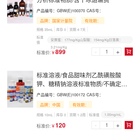
产品编号：
GBW(E)100370
CAS号：
品牌：国家计量院
有效期：
规格 35mL
库存 0
货期 4-7天
标准
安赛蜜：177mg/Kg山梨酸：154mg/Kg日落黄：
值
3.21mg/Kg
-
+
899
标准价:
￥

标准溶液/食品甜味剂乙酰磺胺酸
钾、糖精钠溶液标准物质/不确定度
以到货证书为准
产品编号：
GBW(E)100172
CAS号：
品牌：中国
有效期：
1.00mg/mL
规格 10mL
库存 0
货期 1-2周
标准值
-
+
120
标准价:
￥
