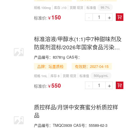
99.7%
规格 100mg
库存 ≥10
货期 现货
标准值
-
+
150
标准价:
￥

标准溶液/甲醇水(1:1)中7种甜味剂及
防腐剂混标/2026年国家食品污染物
和有害因素风险监测工作手册 第七
产品编号：
83781g
CAS号：
节(三)-GC
品牌：坛墨质检
有效期：2027-04-15
500μg/mL
规格 1mL
库存 8
货期 现货
标准值
-
+
550
标准价:
￥

质控样品/月饼中安赛蜜分析质控样
品
产品编号：
TMQC0939
CAS号：
55589-62-3