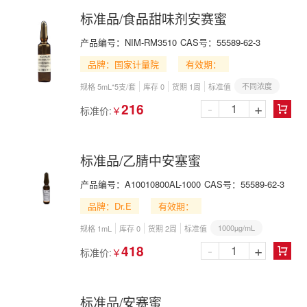
标准品/食品甜味剂安赛蜜
产品编号：
NIM-RM3510
CAS号：
55589-62-3
品牌：国家计量院
有效期：
不同浓度
规格 5mL*5支/套
库存 0
货期 1周
标准值
-
+
216
标准价:
￥

标准品/乙腈中安塞蜜
产品编号：
A10010800AL-1000
CAS号：
55589-62-3
品牌：Dr.E
有效期：
1000µg/mL
规格 1mL
库存 0
货期 2周
标准值
-
+
418
标准价:
￥

标准品/安赛蜜