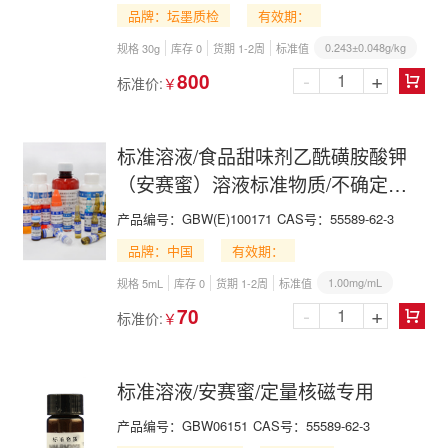
品牌：坛墨质检
有效期：
0.243±0.048g/kg
规格 30g
库存 0
货期 1-2周
标准值
-
+
800
标准价:
￥

标准溶液/食品甜味剂乙酰磺胺酸钾
（安赛蜜）溶液标准物质/不确定度
以到货证书为准
产品编号：
GBW(E)100171
CAS号：
55589-62-3
品牌：中国
有效期：
1.00mg/mL
规格 5mL
库存 0
货期 1-2周
标准值
-
+
70
标准价:
￥

标准溶液/安赛蜜/定量核磁专用
产品编号：
GBW06151
CAS号：
55589-62-3