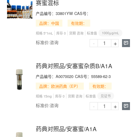
赛蜜混标
产品编号：
33801YW
CAS号：
品牌：中国
有效期：
1000μg/mL
规格 5*1mL
库存 0
货期 咨询
标准值
-
+
标准价:
咨询

药典对照品/安塞蜜杂质B/A1A
产品编号：
A0070020
CAS号：
55589-62-3
品牌：欧洲药典（EP）
有效期：
见证书
规格 15mg
库存 0
货期 咨询
标准值
-
+
标准价:
咨询

药典对照品/安塞蜜/A1A