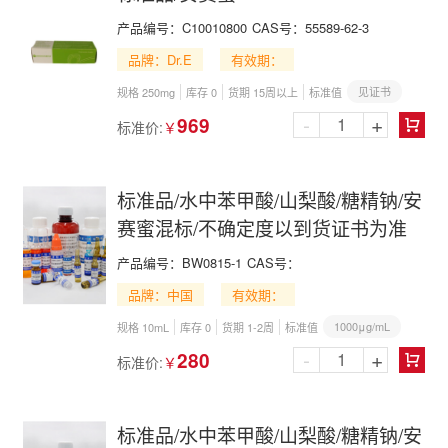
产品编号：
C10010800
CAS号：
55589-62-3
品牌：Dr.E
有效期：
见证书
规格 250mg
库存 0
货期 15周以上
标准值
-
+
969
标准价:
￥

标准品/水中苯甲酸/山梨酸/糖精钠/安
赛蜜混标/不确定度以到货证书为准
产品编号：
BW0815-1
CAS号：
品牌：中国
有效期：
1000μg/mL
规格 10mL
库存 0
货期 1-2周
标准值
-
+
280
标准价:
￥

标准品/水中苯甲酸/山梨酸/糖精钠/安