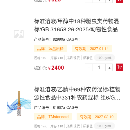
标准溶液/甲醇中18种驱虫类药物混
标/GB 31658.26-2025/动物性食品中
127种药物残留的筛查
产品编号：
82990a
CAS号：
品牌：坛墨质检
有效期：2027-01-14
100μg/mL
规格 1mL
库存 ≥10
货期 现货
标准值
-
+
2400
标准价:
￥

标准溶液/乙腈中69种农药混标/植物
源性食品中331种农药混标-组6/GB
23200.121-2021/GB 23200.121-
产品编号：
81607a
CAS号：
2026/69 Pesticide Mix in
品牌：TMstandard
有效期：2027-02-10
Acetonitrile
100μg/mL
规格 1mL
库存 ≥10
货期 现货
标准值