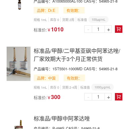
产品编号：
A10065000AL-100
CAS号：
54965-21-8
品牌：Dr.E
有效期：
100µg/mL
规格 1mL
库存 0
货期 2周
标准值
-
+
1010
标准价:
￥

标准品/甲醇/二甲基亚砜中阿苯达唑/
厂家效期大于3个月正常供货
产品编号：
1ST5501-1000MD
CAS号：
54965-21-8
品牌：中国
有效期：
1000μg/mL
规格 1mL
库存 0
货期 2-4周
标准值
-
+
300
标准价:
￥

标准品/甲醇中阿苯达唑
产品编号：
P-498S
CAS号：
54965-21-8