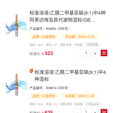
标准溶液/乙腈二甲基亚砜(9:1)中4种
阿苯达唑及其代谢物混标/GB
31658.11-2021
产品编号：
83485x
CAS号：
品牌：坛墨质检
有效期：2026-12-30
不同浓度
规格 1.2mL
库存 ≥10
货期 现货
标准值
-
+
323
标准价:
￥

标准溶液/乙腈二甲基亚砜(9:1)中4
种混标
产品编号：
83467a
CAS号：
品牌：坛墨质检
有效期：2026-11-23
100μg/mL
规格 1.2mL
库存 ≥10
货期 现货
标准值
-
+
625
标准价:
￥
