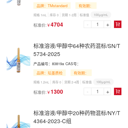
Acetonitrile,Methanol and DMSO
品牌：TMstandard
有效期：
100μg/mL
规格 1mL
库存 0
货期 1-2周
标准值
-
+
4704
标准价:
￥

标准溶液/甲醇中64种农药混标/SN/T
5734-2025
产品编号：
83819a
CAS号：
品牌：坛墨质检
有效期：
100μg/mL
规格 1.2mL
库存 0
货期 2-4周
标准值
-
+
1300
标准价:
￥

标准溶液/甲醇中20种药物混标/NY/T
4364-2023-C组