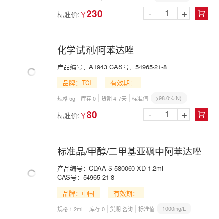
-
+
230
标准价:
￥

化学试剂/阿苯达唑
产品编号：
A1943
CAS号：
54965-21-8
品牌：TCI
有效期：
>98.0%(N)
规格 5g
库存 0
货期 4-7天
标准值
-
+
80
标准价:
￥

标准品/甲醇/二甲基亚砜中阿苯达唑
产品编号：
CDAA-S-580060-XD-1.2ml
CAS号：
54965-21-8
品牌：中国
有效期：
1000mg/L
规格 1.2mL
库存 0
货期 咨询
标准值