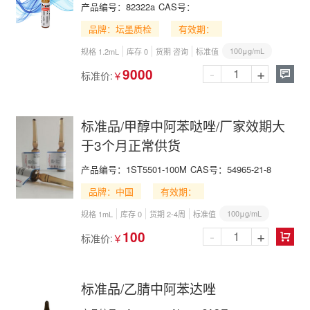
产品编号：
82322a
CAS号：
品牌：坛墨质检
有效期：
100μg/mL
规格 1.2mL
库存 0
货期 咨询
标准值
-
+
9000
标准价:
￥

标准品/甲醇中阿苯哒唑/厂家效期大
于3个月正常供货
产品编号：
1ST5501-100M
CAS号：
54965-21-8
品牌：中国
有效期：
100μg/mL
规格 1mL
库存 0
货期 2-4周
标准值
-
+
100
标准价:
￥

标准品/乙腈中阿苯达唑