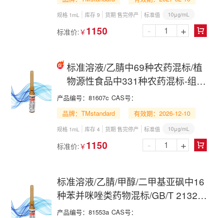
10μg/mL
规格 1mL
库存 9
货期 售完停产
标准值
-
+
1150
标准价:
￥

标准溶液/乙腈中69种农药混标/植
物源性食品中331种农药混标-组
6/GB 23200.121-2021/69
产品编号：
81607c
CAS号：
Pesticide Mix in Acetonitrile
品牌：TMstandard
有效期：2026-12-10
10μg/mL
规格 1mL
库存 4
货期 售完停产
标准值
-
+
1150
标准价:
￥

标准溶液/乙腈/甲醇/二甲基亚砜中16
种苯并咪唑类药物混标/GB/T 21324-
2007/16 Benzimidazole Mix in
产品编号：
81553a
CAS号：