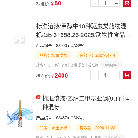
-
+
80
标准价:
￥

标准溶液/甲醇中18种驱虫类药物混
标/GB 31658.26-2025/动物性食品中
127种药物残留的筛查
产品编号：
82990a
CAS号：
品牌：坛墨质检
有效期：2027-01-14
100μg/mL
规格 1mL
库存 ≥10
货期 现货
标准值
-
+
2400
标准价:
￥

标准溶液/乙腈二甲基亚砜(9:1)中4
种混标
产品编号：
83467a
CAS号：
品牌：坛墨质检
有效期：2026-11-23
100μg/mL
规格 1.2mL
库存 ≥10
货期 现货
标准值