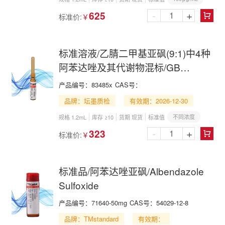
-
+
625
标准价:
￥

标准溶液/乙腈二甲基亚砜(9:1)中4种
阿苯达唑及其代谢物混标/GB
31658.11-2021
产品编号：
83485x
CAS号：
品牌：坛墨质检
有效期：2026-12-30
不同浓度
规格 1.2mL
库存 ≥10
货期 现货
标准值
-
+
323
标准价:
￥

标准品/阿苯达唑亚砜/Albendazole
Sulfoxide
产品编号：
71640-50mg
CAS号：
54029-12-8
品牌：TMstandard
有效期：