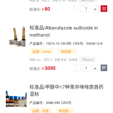
>98.0%(N)
规格 5g
库存 0
货期 4-7天
标准值
-
+
80
标准价:
￥

标准品/Albendazole sulfoxide in
methanol
产品编号：
13210.12-100-ME
CAS号：
54029-12-8
品牌：chiron
有效期：
100μg/mL
规格 1mL
库存 0
货期 咨询
标准值
-
+
3095
标准价:
￥

标准品/甲醇中17种苯并咪唑类兽药
混标
产品编号：
30881XM
CAS号：
品牌：中国
有效期：