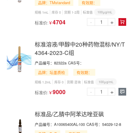
品牌：TMstandard
有效期：
100μg/mL
规格 1mL
库存 0
货期 1-2周
标准值
-
+
4704
标准价:
￥

标准溶液/甲醇中20种药物混标/NY/T
4364-2023-C组
产品编号：
82322a
CAS号：
品牌：坛墨质检
有效期：
100μg/mL
规格 1.2mL
库存 0
货期 咨询
标准值
-
+
9000
标准价:
￥

标准品/乙腈中阿苯达唑亚砜
产品编号：
A10065400AL-100
CAS号：
54029-12-8