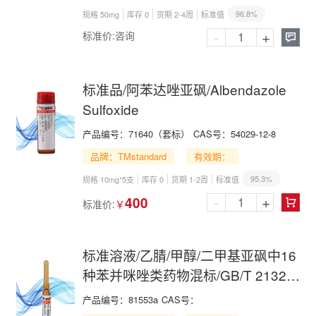
96.8%
规格 50mg
库存 0
货期 2-4周
标准值
-
+
标准价:
咨询

标准品/阿苯达唑亚砜/Albendazole
Sulfoxide
产品编号：
71640（套标）
CAS号：
54029-12-8
品牌：TMstandard
有效期：
95.3%
规格 10mg*5支
库存 0
货期 1-2周
标准值
-
+
400
标准价:
￥

标准溶液/乙腈/甲醇/二甲基亚砜中16
种苯并咪唑类药物混标/GB/T 21324-
2007/16 Benzimidazole Mix in
产品编号：
81553a
CAS号：
Acetonitrile,Methanol and DMSO