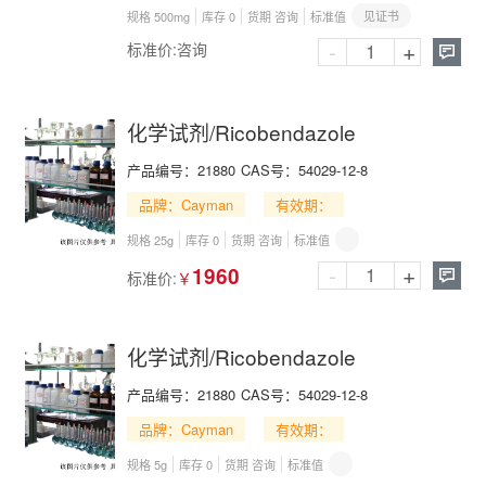
见证书
规格 500mg
库存 0
货期 咨询
标准值
-
+
标准价:
咨询

化学试剂/Ricobendazole
产品编号：
21880
CAS号：
54029-12-8
品牌：Cayman
有效期：
规格 25g
库存 0
货期 咨询
标准值
-
+
1960
标准价:
￥

化学试剂/Ricobendazole
产品编号：
21880
CAS号：
54029-12-8
品牌：Cayman
有效期：
规格 5g
库存 0
货期 咨询
标准值