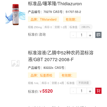
标准品/噻苯隆/Thidiazuron
产品编号：
70279
CAS号：
51707-55-2
品牌：TMstandard
有效期：
≥98.0%
规格 250mg
库存 0
货期 1-2周
标准值
-
+
标准价:
咨询

标准溶液/乙腈中52种农药混标溶
液/GBT 20772-2008-F
产品编号：
83222x
CAS号：
品牌：坛墨质检
有效期：
不同浓度
规格 1mL
库存 0
货期 2-4周
标准值
-
+
5520
标准价:
￥
