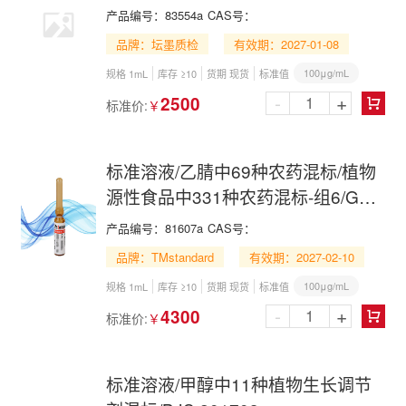
产品编号：
83554a
CAS号：
品牌：坛墨质检
有效期：2027-01-08
100μg/mL
规格 1mL
库存 ≥10
货期 现货
标准值
-
+
2500
标准价:
￥

标准溶液/乙腈中69种农药混标/植物
源性食品中331种农药混标-组6/GB
23200.121-2021/GB 23200.121-
产品编号：
81607a
CAS号：
2026/69 Pesticide Mix in
品牌：TMstandard
有效期：2027-02-10
Acetonitrile
100μg/mL
规格 1mL
库存 ≥10
货期 现货
标准值
-
+
4300
标准价:
￥

标准溶液/甲醇中11种植物生长调节