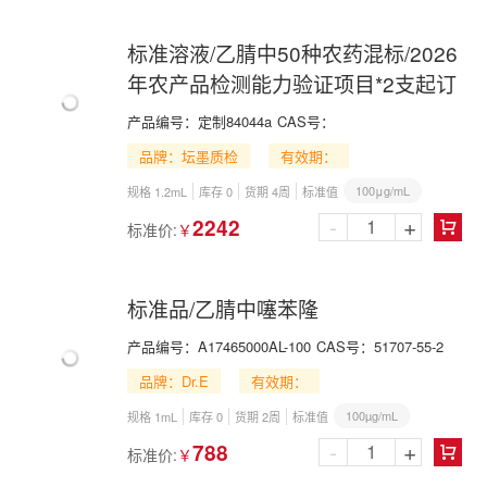
标准溶液/乙腈中50种农药混标/2026
年农产品检测能力验证项目*2支起订
产品编号：
定制84044a
CAS号：
品牌：坛墨质检
有效期：
100μg/mL
规格 1.2mL
库存 0
货期 4周
标准值
-
+
2242
标准价:
￥

标准品/乙腈中噻苯隆
产品编号：
A17465000AL-100
CAS号：
51707-55-2
品牌：Dr.E
有效期：
100µg/mL
规格 1mL
库存 0
货期 2周
标准值
-
+
788
标准价:
￥
