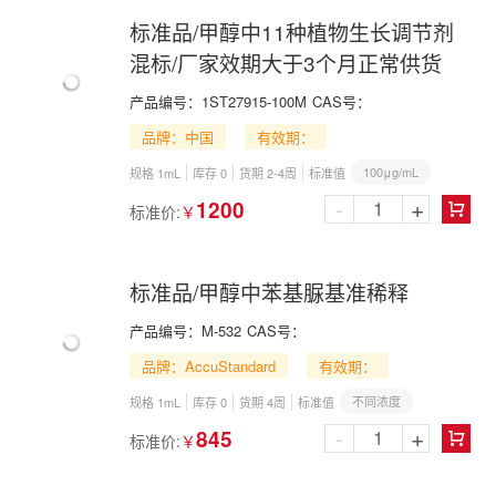
标准品/甲醇中11种植物生长调节剂
混标/厂家效期大于3个月正常供货
产品编号：
1ST27915-100M
CAS号：
品牌：中国
有效期：
100μg/mL
规格 1mL
库存 0
货期 2-4周
标准值
-
+
1200
标准价:
￥

标准品/甲醇中苯基脲基准稀释
产品编号：
M-532
CAS号：
品牌：AccuStandard
有效期：
不同浓度
规格 1mL
库存 0
货期 4周
标准值
-
+
845
标准价:
￥
