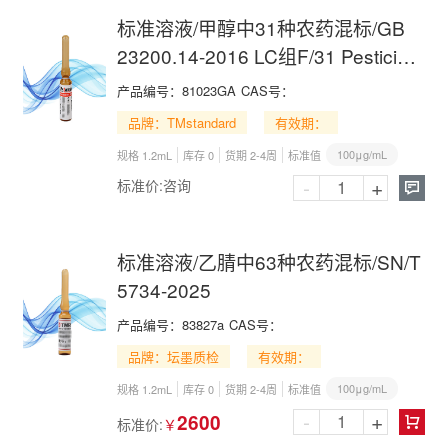
标准溶液/甲醇中31种农药混标/GB
23200.14-2016 LC组F/31 Pesticide
Mix in Methanol
产品编号：
81023GA
CAS号：
品牌：TMstandard
有效期：
100μg/mL
规格 1.2mL
库存 0
货期 2-4周
标准值
-
+
标准价:
咨询

标准溶液/乙腈中63种农药混标/SN/T
5734-2025
产品编号：
83827a
CAS号：
品牌：坛墨质检
有效期：
100μg/mL
规格 1.2mL
库存 0
货期 2-4周
标准值
-
+
2600
标准价:
￥
