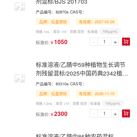
剂混标/BJS 201703
产品编号：
82870a
CAS号：
品牌：坛墨质检
有效期：2027-03-29
100μg/mL
规格 1mL
库存 ≥10
货期 现货
标准值
-
+
1050
标准价:
￥

标准溶液/乙腈中59种植物生长调节
剂残留混标/2025中国药典2342植物
生长调节剂第一法
产品编号：
83310a
CAS号：
品牌：坛墨质检
有效期：2026-11-10
100μg/mL
规格 1.2mL
库存 ≥10
货期 现货
标准值
-
+
2300
标准价:
￥

标准溶液/乙腈中86种农药混标