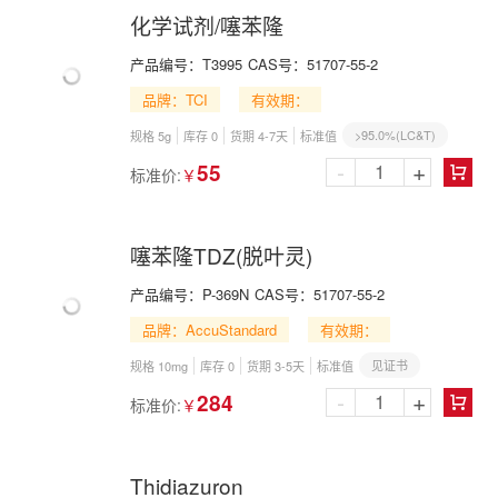
化学试剂/噻苯隆
产品编号：
T3995
CAS号：
51707-55-2
品牌：TCI
有效期：
>95.0%(LC&T)
规格 5g
库存 0
货期 4-7天
标准值
-
+
55
标准价:
￥

噻苯隆TDZ(脱叶灵)
产品编号：
P-369N
CAS号：
51707-55-2
品牌：AccuStandard
有效期：
见证书
规格 10mg
库存 0
货期 3-5天
标准值
-
+
284
标准价:
￥

Thidiazuron