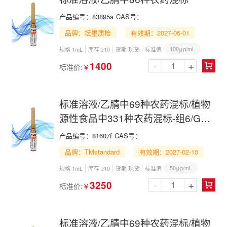
产品编号：
83895a
CAS号：
品牌：坛墨质检
有效期：2027-06-01
100μg/mL
规格 1mL
库存 ≥10
货期 现货
标准值
-
+
1400
标准价:
￥

标准溶液/乙腈中69种农药混标/植物
源性食品中331种农药混标-组6/GB
23200.121-2021/69 Pesticide Mix in
产品编号：
81607f
CAS号：
Acetonitrile
品牌：TMstandard
有效期：2027-02-10
50μg/mL
规格 1mL
库存 ≥10
货期 现货
标准值
-
+
3250
标准价:
￥

标准溶液/乙腈中69种农药混标/植物