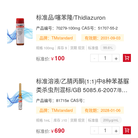
标准品/噻苯隆/Thidiazuron
产品编号：
70279-100mg
CAS号：
51707-55-2
品牌：TMstandard
有效期：2031-09-03
99.6%
规格 100mg
库存 9
货期 现货
标准值
-
+
100
标准价:
￥

标准溶液/乙腈丙酮(1:1)中8种苯基脲
类杀虫剂混标/GB 5085.6-2007/8
Insecticide Mix in Acetonitrile and
产品编号：
81715e
CAS号：
Acetone(1:1)
品牌：TMstandard
有效期：2028-01-06
200μg/mL
规格 1mL
库存 ≥10
货期 现货
标准值
-
+
690
标准价:
￥
