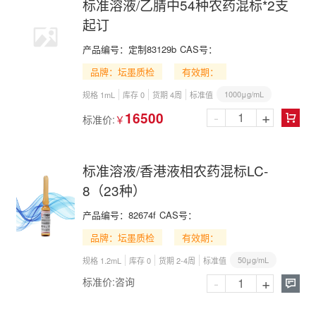
标准溶液/乙腈中54种农药混标*2支
起订
产品编号：
定制83129b
CAS号：
品牌：坛墨质检
有效期：
1000μg/mL
规格 1mL
库存 0
货期 4周
标准值
-
+
16500
标准价:
￥

标准溶液/香港液相农药混标LC-
8（23种）
产品编号：
82674f
CAS号：
品牌：坛墨质检
有效期：
50μg/mL
规格 1.2mL
库存 0
货期 2-4周
标准值
-
+
标准价:
咨询
