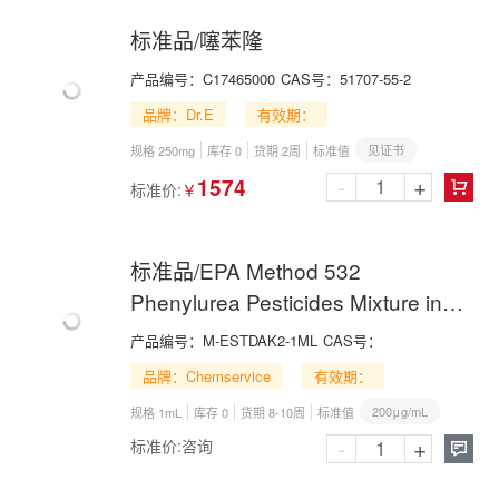
标准品/噻苯隆
产品编号：
C17465000
CAS号：
51707-55-2
品牌：Dr.E
有效期：
见证书
规格 250mg
库存 0
货期 2周
标准值
-
+
1574
标准价:
￥

标准品/EPA Method 532
Phenylurea Pesticides Mixture in
Methanol/Acetone(50:50)
产品编号：
M-ESTDAK2-1ML
CAS号：
品牌：Chemservice
有效期：
200μg/mL
规格 1mL
库存 0
货期 8-10周
标准值
-
+
标准价:
咨询
