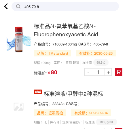

标准品/4-氟苯氧基乙酸/4-
Fluorophenoxyacetic Acid
产品编号：
710069-100mg
CAS号：
405-79-8
品牌：TMstandard
有效期：2030-05-26
98.8%
规格 100mg
库存 4
货期 现货
标准值
-
+
80
标准价:
￥

标准溶液/甲醇中2种混标
产品编号：
83343a
CAS号：
品牌：坛墨质检
有效期：2026-09-04
100μg/mL
规格 1mL
库存 8
货期 售完停产
标准值