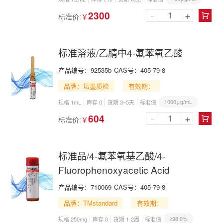
-
+
2300
标准价:
￥

标准溶液/乙腈中4-氟苯氧乙酸
产品编号：
92535b
CAS号：
405-79-8
品牌：坛墨质检
有效期：
1000μg/mL
规格 1mL
库存 0
货期 3~5天
标准值
-
+
604
标准价:
￥

标准品/4-氟苯氧基乙酸/4-
Fluorophenoxyacetic Acid
产品编号：
710069
CAS号：
405-79-8
品牌：TMstandard
有效期：
≥98.0%
规格 250mg
库存 0
货期 1-2周
标准值