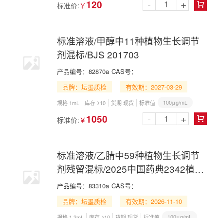
-
+
120
标准价:
￥

标准溶液/甲醇中11种植物生长调节
剂混标/BJS 201703
产品编号：
82870a
CAS号：
品牌：坛墨质检
有效期：2027-03-29
100μg/mL
规格 1mL
库存 ≥10
货期 现货
标准值
-
+
1050
标准价:
￥

标准溶液/乙腈中59种植物生长调节
剂残留混标/2025中国药典2342植物
生长调节剂第一法
产品编号：
83310a
CAS号：
品牌：坛墨质检
有效期：2026-11-10
100μg/mL
规格 1.2mL
库存 ≥10
货期 现货
标准值