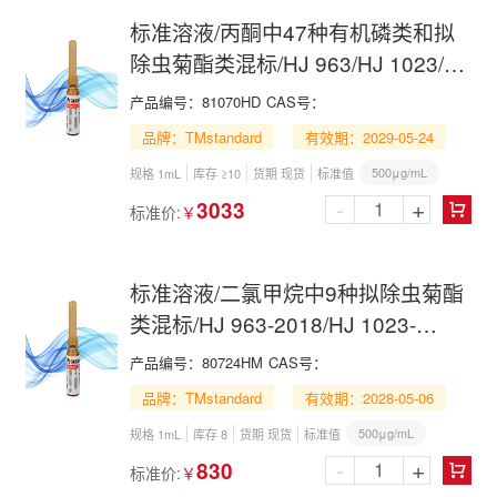
标准溶液/丙酮中47种有机磷类和拟
除虫菊酯类混标/HJ 963/HJ 1023/47
Organophosphorus and Pyrethroid
产品编号：
81070HD
CAS号：
Mix in Acetone
品牌：TMstandard
有效期：2029-05-24
500μg/mL
规格 1mL
库存 ≥10
货期 现货
标准值
-
+
3033
标准价:
￥

标准溶液/二氯甲烷中9种拟除虫菊酯
类混标/HJ 963-2018/HJ 1023-
2019/9 Pyrethroid Mix in
产品编号：
80724HM
CAS号：
Dichloromethane
品牌：TMstandard
有效期：2028-05-06
500μg/mL
规格 1mL
库存 8
货期 现货
标准值
-
+
830
标准价:
￥
