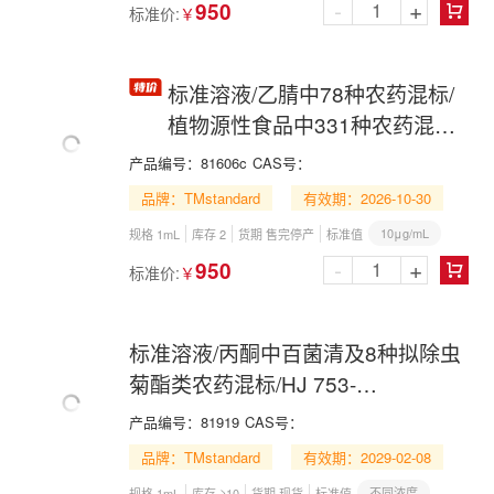
-
+
950
标准价:
￥

标准溶液/乙腈中78种农药混标/
植物源性食品中331种农药混标-
组5/GB 23200.121-2021/78
产品编号：
81606c
CAS号：
Pesticide Mix in Acetonitrile
品牌：TMstandard
有效期：2026-10-30
10μg/mL
规格 1mL
库存 2
货期 售完停产
标准值
-
+
950
标准价:
￥

标准溶液/丙酮中百菌清及8种拟除虫
菊酯类农药混标/HJ 753-
2015/Chlorothalonil and 8
产品编号：
81919
CAS号：
Pyrethroid Pesticide Mix in Acetone
品牌：TMstandard
有效期：2029-02-08
不同浓度
规格 1mL
库存 ≥10
货期 现货
标准值