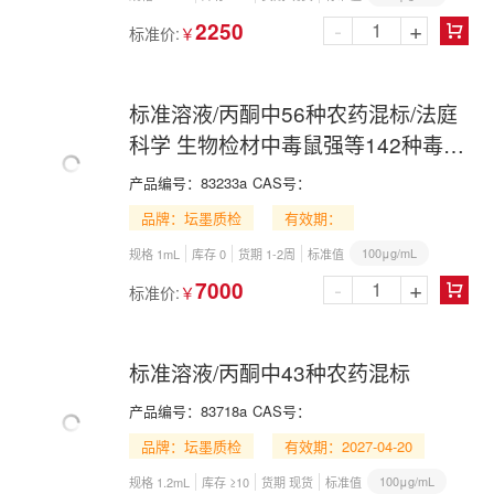
-
+
2250
标准价:
￥

标准溶液/丙酮中56种农药混标/法庭
科学 生物检材中毒鼠强等142种毒
（药）物检验
产品编号：
83233a
CAS号：
品牌：坛墨质检
有效期：
100μg/mL
规格 1mL
库存 0
货期 1-2周
标准值
-
+
7000
标准价:
￥

标准溶液/丙酮中43种农药混标
产品编号：
83718a
CAS号：
品牌：坛墨质检
有效期：2027-04-20
100μg/mL
规格 1.2mL
库存 ≥10
货期 现货
标准值