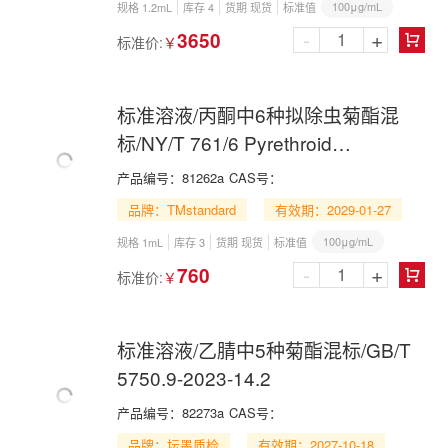
100μg/mL
规格 1.2mL
库存 4
货期 现货
标准值
-
+
3650
标准价:
￥

标准溶液/丙酮中6种拟除虫菊酯混
标/NY/T 761/6 Pyrethroid
Insecticide Mix in Acetone
产品编号：
81262a
CAS号：
品牌：TMstandard
有效期：2029-01-27
100μg/mL
规格 1mL
库存 3
货期 现货
标准值
-
+
760
标准价:
￥

标准溶液/乙腈中5种菊酯混标/GB/T
5750.9-2023-14.2
产品编号：
82273a
CAS号：
品牌：坛墨质检
有效期：2027-10-18