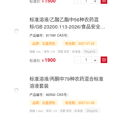
-
+
1500
标准价:
￥

标准溶液/乙酸乙酯中56种农药混
标/GB 23200.113-2026/食品安全国
家标准植物源性食品中242种农药及
产品编号：
81706f
CAS号：
其代谢物残留量的测定 气相色谱-质
品牌：坛墨质检
有效期：2027-07-23
谱联用法
50μg/mL
规格 1mL
库存 ≥10
货期 现货
标准值
-
+
1900
标准价:
￥

标准溶液/丙酮中79种农药混合标准
溶液套装
产品编号：
82552i
CAS号：
品牌：坛墨质检
有效期：2027-01-26
25μg/mL
规格 1.2mL
库存 ≥10
货期 现货
标准值