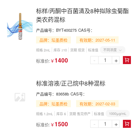
标样/丙酮中百菌清及8种拟除虫菊酯
类农药混标
产品编号：
BYT400275
CAS号：
品牌：坛墨质检
有效期：2027-05-11
不同浓度
规格 2mL
库存 ≥10
货期 现货
标准值

-
+
1400
标准价:
￥

标准溶液/正己烷中8种混标
产品编号：
83658b
CAS号：
品牌：坛墨质检
有效期：2027-02-03
1000μg/mL
规格 1.2mL
库存 6
货期 售完停产
标准值
-
+
1500
标准价:
￥
