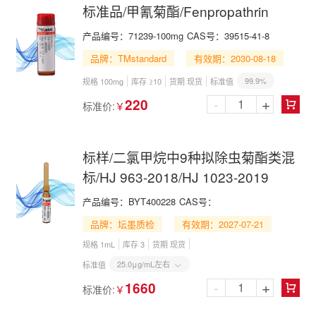
标准品/甲氰菊酯/Fenpropathrin
产品编号：
71239-100mg
CAS号：
39515-41-8
品牌：TMstandard
有效期：2030-08-18
99.9%
规格 100mg
库存 ≥10
货期 现货
标准值
-
+
220
标准价:
￥

标样/二氯甲烷中9种拟除虫菊酯类混
标/HJ 963-2018/HJ 1023-2019
产品编号：
BYT400228
CAS号：
品牌：坛墨质检
有效期：2027-07-21
规格 1mL
库存 3
货期 现货
25.0μg/mL左右
标准值

-
+
1660
标准价:
￥
