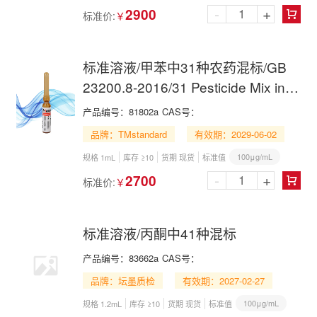
-
+
2900
标准价:
￥

标准溶液/甲苯中31种农药混标/GB
23200.8-2016/31 Pesticide Mix in
Toluene
产品编号：
81802a
CAS号：
品牌：TMstandard
有效期：2029-06-02
100μg/mL
规格 1mL
库存 ≥10
货期 现货
标准值
-
+
2700
标准价:
￥

标准溶液/丙酮中41种混标
产品编号：
83662a
CAS号：
品牌：坛墨质检
有效期：2027-02-27
100μg/mL
规格 1.2mL
库存 ≥10
货期 现货
标准值