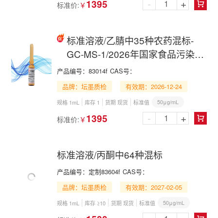
-
+
1395
标准价:
￥

标准溶液/乙腈中35种农药混标-
GC-MS-1/2026年国家食品污染物
和有害因素风险监测工作手册 第
产品编号：
83014f
CAS号：
四节(一)-GC-MS
品牌：坛墨质检
有效期：2026-12-24
50μg/mL
规格 1mL
库存 1
货期 现货
标准值
-
+
1395
标准价:
￥

标准溶液/丙酮中64种混标
产品编号：
定制83604f
CAS号：
品牌：坛墨质检
有效期：2027-02-05
50μg/mL
规格 1mL
库存 ≥10
货期 现货
标准值