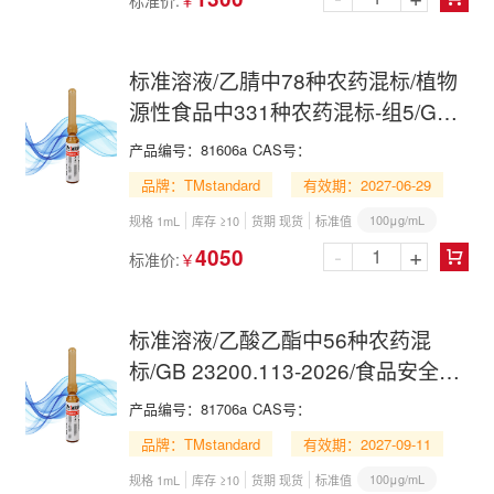
标准价:
￥
标准溶液/乙腈中78种农药混标/植物
源性食品中331种农药混标-组5/GB
23200.121-2021/GB 23200.121-
产品编号：
81606a
CAS号：
2026/78 Pesticide Mix in
品牌：TMstandard
有效期：2027-06-29
Acetonitrile
100μg/mL
规格 1mL
库存 ≥10
货期 现货
标准值
-
+
4050
标准价:
￥

标准溶液/乙酸乙酯中56种农药混
标/GB 23200.113-2026/食品安全国
家标准植物源性食品中242种农药及
产品编号：
81706a
CAS号：
其代谢物残留量的测定 气相色谱-质
品牌：TMstandard
有效期：2027-09-11
谱联用法/56 Pesticide Mix in Ethyl
100μg/mL
规格 1mL
库存 ≥10
货期 现货
标准值
Acetate