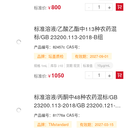
-
+
800
标准价:
￥

标准溶液/乙酸乙酯中113种农药混
标/GB 23200.113-2018-B组
产品编号：
82457c
CAS号：
品牌：坛墨质检
有效期：2027-09-01
10μg/mL
规格 1mL
库存 ≥10
货期 现货
标准值
-
+
1050
标准价:
￥

标准溶液/丙酮中48种农药混标/GB
23200.113-2018/GB 23200.121-
2021/48 Pesticide Mix in Acetone
产品编号：
81776a
CAS号：
品牌：TMstandard
有效期：2027-03-15