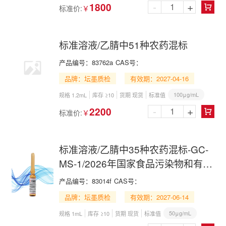
-
+
1800
标准价:
￥

标准溶液/乙腈中51种农药混标
产品编号：
83762a
CAS号：
品牌：坛墨质检
有效期：2027-04-16
100μg/mL
规格 1.2mL
库存 ≥10
货期 现货
标准值
-
+
2200
标准价:
￥

标准溶液/乙腈中35种农药混标-GC-
MS-1/2026年国家食品污染物和有害
因素风险监测工作手册 第四节(一)-
产品编号：
83014f
CAS号：
GC-MS
品牌：坛墨质检
有效期：2027-06-14
50μg/mL
规格 1mL
库存 ≥10
货期 现货
标准值