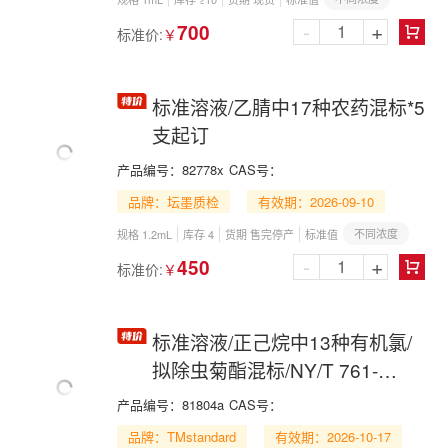
-
+
700
标准价:
￥

标准溶液/乙腈中17种农药混标*5
支起订
产品编号：
82778x
CAS号：
品牌：坛墨质检
有效期：2026-09-10
不同浓度
规格 1.2mL
库存 4
货期 售完停产
标准值
-
+
450
标准价:
￥

标准溶液/正己烷中13种有机氯/
拟除虫菊酯混标/NY/T 761-
2008/13 Organochlorine and
产品编号：
81804a
CAS号：
Pyrethroid Mix in n-Hexane
品牌：TMstandard
有效期：2026-10-17