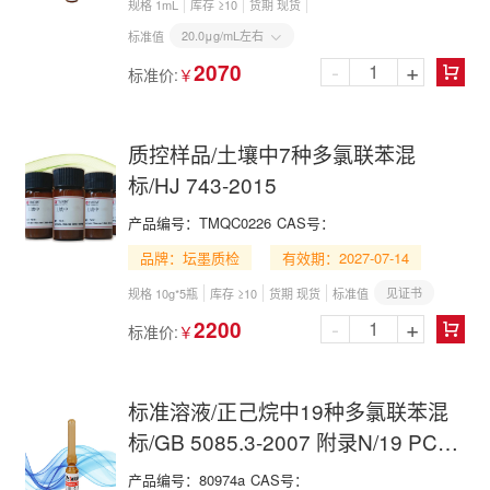
规格 1mL
库存 ≥10
货期 现货
20.0μg/mL左右
标准值

-
+
2070
标准价:
￥

质控样品/土壤中7种多氯联苯混
标/HJ 743-2015
产品编号：
TMQC0226
CAS号：
品牌：坛墨质检
有效期：2027-07-14
见证书
规格 10g*5瓶
库存 ≥10
货期 现货
标准值
-
+
2200
标准价:
￥

标准溶液/正己烷中19种多氯联苯混
标/GB 5085.3-2007 附录N/19 PCBs
Mix in n-Hexane
产品编号：
80974a
CAS号：