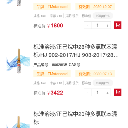
品牌：TMstandard
有效期：2030-12-07
100μg/mL
规格 1mL
库存 ≥10
货期 现货
标准值
-
+
1800
标准价:
￥

标准溶液/正己烷中28种多氯联苯混
标/HJ 902-2017/HJ 903-2017/28
PCBs Mix in n-Hexane
产品编号：
80628GB
CAS号：
品牌：TMstandard
有效期：2030-07-13
100μg/mL
规格 1mL
库存 ≥10
货期 现货
标准值
-
+
3422
标准价:
￥

标准溶液/正己烷中20种多氯联苯混
标