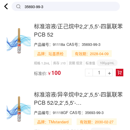

标准溶液/正己烷中2,2',5,5'-四氯联苯
PCB 52
产品编号：
91118a
CAS号：
35693-99-3
品牌：坛墨质检
有效期：2028-04-09
100μg/mL
规格 1.2mL
库存 ≥10
货期 现货
标准值
-
+
100
标准价:
￥

标准溶液/异辛烷中2,2',5,5'-四氯联苯
PCB 52/2,2',5,5'-
Tetrachlorobiphenyl in Isooctane
产品编号：
91118GF
CAS号：
35693-99-3
品牌：TMstandard
有效期：2030-02-27