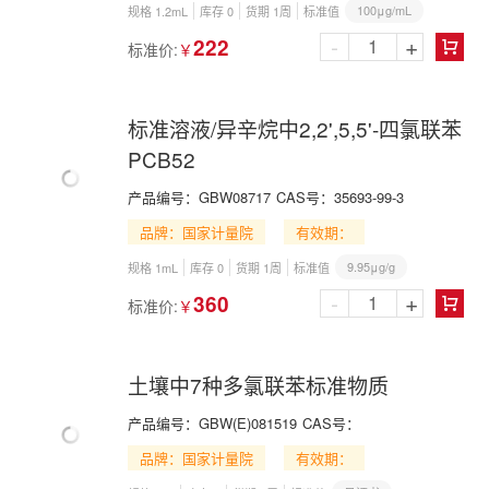
100μg/mL
规格 1.2mL
库存 0
货期 1周
标准值
-
+
222
标准价:
￥

标准溶液/异辛烷中2,2',5,5'-四氯联苯
PCB52
产品编号：
GBW08717
CAS号：
35693-99-3
品牌：国家计量院
有效期：
9.95μg/g
规格 1mL
库存 0
货期 1周
标准值
-
+
360
标准价:
￥

土壤中7种多氯联苯标准物质
产品编号：
GBW(E)081519
CAS号：
品牌：国家计量院
有效期：