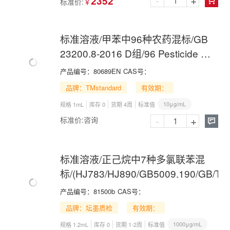
-
+
2352
标准价:
￥

标准溶液/甲苯中96种农药混标/GB
23200.8-2016 D组/96 Pesticide Mix
in Toluene
产品编号：
80689EN
CAS号：
品牌：TMstandard
有效期：
10μg/mL
规格 1mL
库存 0
货期 4周
标准值
-
+
标准价:
咨询

标准溶液/正己烷中7种多氯联苯混
标/(HJ783/HJ890/GB5009.190/GB/T3
产品编号：
81500b
CAS号：
品牌：坛墨质检
有效期：
1000μg/mL
规格 1.2mL
库存 0
货期 1-2周
标准值