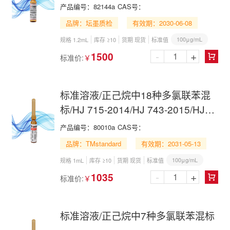
产品编号：
82144a
CAS号：
品牌：坛墨质检
有效期：2030-06-08
100μg/mL
规格 1.2mL
库存 ≥10
货期 现货
标准值
-
+
1500
标准价:
￥

标准溶液/正己烷中18种多氯联苯混
标/HJ 715-2014/HJ 743-2015/HJ
891-2017/18 PCBs Mix in n-
产品编号：
80010a
CAS号：
Hexane
品牌：TMstandard
有效期：2031-05-13
100μg/mL
规格 1mL
库存 ≥10
货期 现货
标准值
-
+
1035
标准价:
￥

标准溶液/正己烷中7种多氯联苯混标