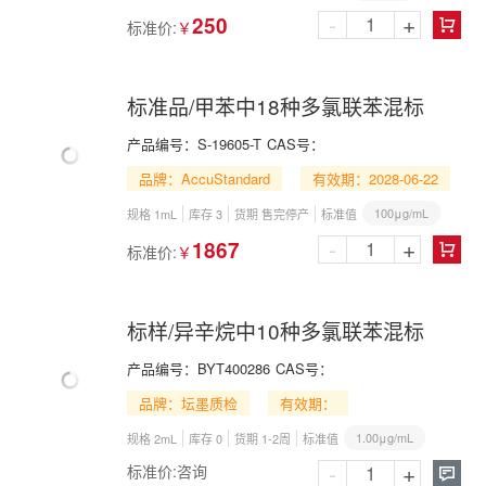
-
+
250
标准价:
￥

标准品/甲苯中18种多氯联苯混标
产品编号：
S-19605-T
CAS号：
品牌：AccuStandard
有效期：2028-06-22
100μg/mL
规格 1mL
库存 3
货期 售完停产
标准值
-
+
1867
标准价:
￥

标样/异辛烷中10种多氯联苯混标
产品编号：
BYT400286
CAS号：
品牌：坛墨质检
有效期：
1.00μg/mL
规格 2mL
库存 0
货期 1-2周
标准值
-
+
标准价:
咨询
