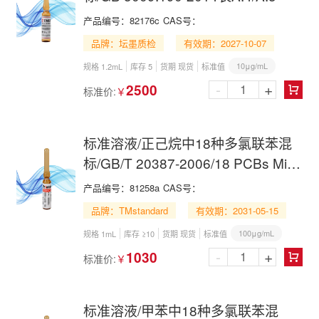
产品编号：
82176c
CAS号：
品牌：坛墨质检
有效期：2027-10-07
10μg/mL
规格 1.2mL
库存 5
货期 现货
标准值
-
+
2500
标准价:
￥

标准溶液/正己烷中18种多氯联苯混
标/GB/T 20387-2006/18 PCBs Mix
in n-Hexane
产品编号：
81258a
CAS号：
品牌：TMstandard
有效期：2031-05-15
100μg/mL
规格 1mL
库存 ≥10
货期 现货
标准值
-
+
1030
标准价:
￥

标准溶液/甲苯中18种多氯联苯混