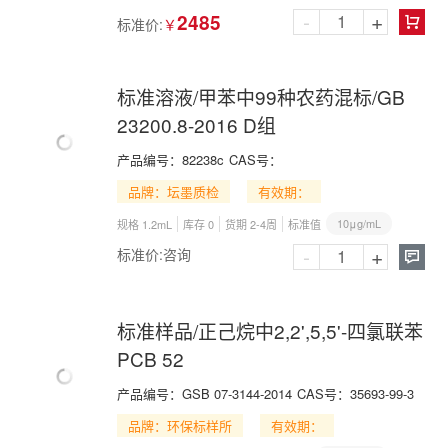
-
+
2485
标准价:
￥

标准溶液/甲苯中99种农药混标/GB
23200.8-2016 D组
产品编号：
82238c
CAS号：
品牌：坛墨质检
有效期：
10μg/mL
规格 1.2mL
库存 0
货期 2-4周
标准值
-
+
标准价:
咨询

标准样品/正己烷中2,2',5,5'-四氯联苯
PCB 52
产品编号：
GSB 07-3144-2014
CAS号：
35693-99-3
品牌：环保标样所
有效期：