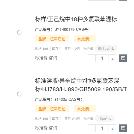
标样/正己烷中18种多氯联苯混标
产品编号：
BYT400179
CAS号：
品牌：坛墨质检
有效期：
80.1μg/mL
规格 1mL
库存 0
货期 1-2周
标准值
-
+
标准价:
咨询

标准溶液/异辛烷中7种多氯联苯混
标/HJ783/HJ890/GB5009.190/GB/T34
产品编号：
81433c
CAS号：
品牌：坛墨质检
有效期：
10μg/mL
规格 1mL
库存 0
货期 2-4周
标准值
-
+
标准价:
咨询
