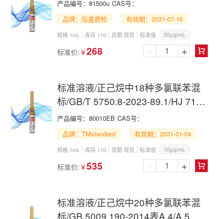
产品编号：
81500u
CAS号：
品牌：坛墨质检
有效期：2031-07-16
20μg/mL
规格 1mL
库存 ≥10
货期 现货
标准值
-
+
268
标准价:
￥

标准溶液/正己烷中18种多氯联苯混
标/GB/T 5750.8-2023-89.1/HJ 715-
2014/HJ 743-2015/HJ 891-2017/18
产品编号：
80010EB
CAS号：
PCBs Mix in n-Hexane
品牌：TMstandard
有效期：2031-01-04
10μg/mL
规格 1mL
库存 ≥10
货期 现货
标准值
-
+
535
标准价:
￥

标准溶液/正己烷中20种多氯联苯混
标/GB 5009.190-2014表A.4/A.5