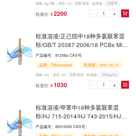
见证书
规格 10g*5瓶
库存 ≥10
货期 现货
标准值
-
+
2200
标准价:
￥

标准溶液/正己烷中18种多氯联苯混
标/GB/T 20387-2006/18 PCBs Mix
in n-Hexane
产品编号：
81258a
CAS号：
品牌：TMstandard
有效期：2031-05-15
100μg/mL
规格 1mL
库存 ≥10
货期 现货
标准值
-
+
1030
标准价:
￥

标准溶液/甲苯中18种多氯联苯混
标/HJ 715-2014/HJ 743-2015/HJ
891-2017/HJ 922-2017/18 PCBs
产品编号：
80010GN
CAS号：
Mix in Toluene