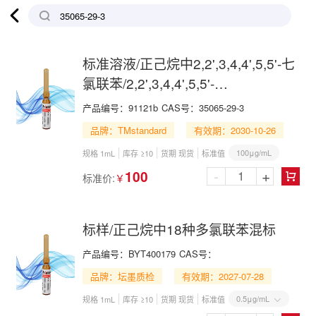

标准溶液/正己烷中2,2',3,4,4',5,5'-七
氯联苯/2,2',3,4,4',5,5'-
Heptachlorobiphenyl in n-Hexane
产品编号：
91121b
CAS号：
35065-29-3
品牌：TMstandard
有效期：2030-10-26
100μg/mL
规格 1mL
库存 ≥10
货期 现货
标准值
-
+
100
标准价:
￥

标样/正己烷中18种多氯联苯混标
产品编号：
BYT400179
CAS号：
品牌：坛墨质检
有效期：2027-07-28
0.5μg/mL
规格 1mL
库存 ≥10
货期 现货
标准值
