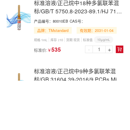
标准溶液/正己烷中18种多氯联苯混
标/GB/T 5750.8-2023-89.1/HJ 715-
2014/HJ 743-2015/HJ 891-2017/18
产品编号：
80010EB
CAS号：
PCBs Mix in n-Hexane
品牌：TMstandard
有效期：2031-01-04
10μg/mL
规格 1mL
库存 ≥10
货期 现货
标准值
-
+
535
标准价:
￥

标准溶液/正己烷中9种多氯联苯混
标/GB 31604.39-2016/9 PCBs Mix
in n-Hexane
产品编号：
81659e
CAS号：
品牌：TMstandard
有效期：2030-02-18
200μg/mL
规格 1mL
库存 ≥10
货期 现货
标准值
-
+
1550
标准价:
￥
