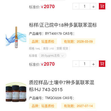
-
+
2070
标准价:
￥

标样/正己烷中18种多氯联苯混标
产品编号：
BYT400179
CAS号：
品牌：坛墨质检
有效期：2028-03-09
规格 1mL
库存 ≥10
货期 现货
20.0μg/mL左右
标准值

-
+
2070
标准价:
￥

质控样品/土壤中7种多氯联苯混
标/HJ 743-2015
产品编号：
TMQC0226
CAS号：
品牌：坛墨质检
有效期：2027-07-14