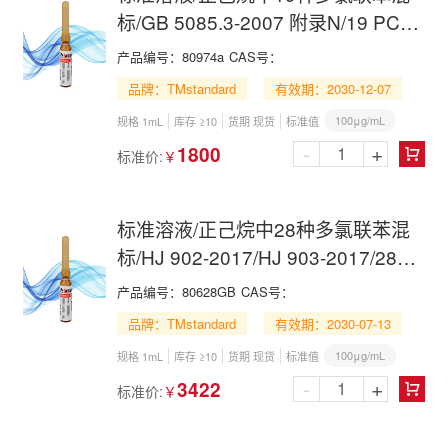
标/GB 5085.3-2007 附录N/19 PCBs
Mix in n-Hexane
产品编号：
80974a
CAS号：
品牌：TMstandard
有效期：2030-12-07
100μg/mL
规格 1mL
库存 ≥10
货期 现货
标准值
-
+
1800
标准价:
￥

标准溶液/正己烷中28种多氯联苯混
标/HJ 902-2017/HJ 903-2017/28
PCBs Mix in n-Hexane
产品编号：
80628GB
CAS号：
品牌：TMstandard
有效期：2030-07-13
100μg/mL
规格 1mL
库存 ≥10
货期 现货
标准值
-
+
3422
标准价:
￥
