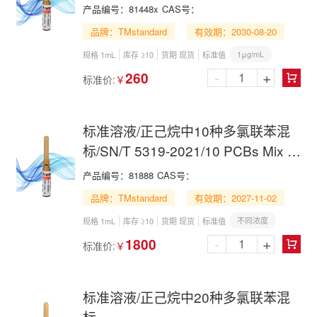
产品编号：
81448x
CAS号：
品牌：TMstandard
有效期：2030-08-20
1μg/mL
规格 1mL
库存 ≥10
货期 现货
标准值
-
+
260
标准价:
￥

标准溶液/正己烷中10种多氯联苯混
标/SN/T 5319-2021/10 PCBs Mix in
n-Hexane
产品编号：
81888
CAS号：
品牌：TMstandard
有效期：2027-11-02
不同浓度
规格 1mL
库存 ≥10
货期 现货
标准值
-
+
1800
标准价:
￥

标准溶液/正己烷中20种多氯联苯混
标