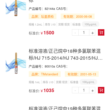
产品编号：
82144a
CAS号：
品牌：坛墨质检
有效期：2030-06-08
100μg/mL
规格 1.2mL
库存 ≥10
货期 现货
标准值
-
+
1500
标准价:
￥

标准溶液/正己烷中18种多氯联苯混
标/HJ 715-2014/HJ 743-2015/HJ
891-2017/18 PCBs Mix in n-
产品编号：
80010a
CAS号：
Hexane
品牌：TMstandard
有效期：2031-05-13
100μg/mL
规格 1mL
库存 ≥10
货期 现货
标准值
-
+
1035
标准价:
￥

标准溶液/正己烷中19种多氯联苯混