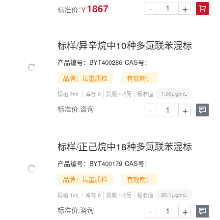
-
+
1867
标准价:
￥

标样/异辛烷中10种多氯联苯混标
产品编号：
BYT400286
CAS号：
品牌：坛墨质检
有效期：
1.00μg/mL
规格 2mL
库存 0
货期 1-2周
标准值
-
+
标准价:
咨询

标样/正己烷中18种多氯联苯混标
产品编号：
BYT400179
CAS号：
品牌：坛墨质检
有效期：
80.1μg/mL
规格 1mL
库存 0
货期 1-2周
标准值
-
+
标准价:
咨询
