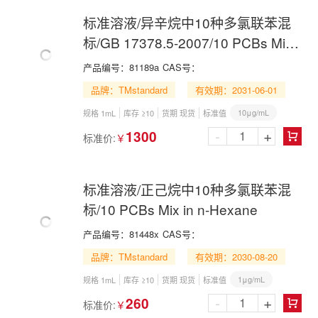
标准溶液/异辛烷中10种多氯联苯混
标/GB 17378.5-2007/10 PCBs Mix
in Isooctane
产品编号：
81189a
CAS号：
品牌：TMstandard
有效期：2031-06-01
10μg/mL
规格 1mL
库存 ≥10
货期 现货
标准值
-
+
1300
标准价:
￥

标准溶液/正己烷中10种多氯联苯混
标/10 PCBs Mix in n-Hexane
产品编号：
81448x
CAS号：
品牌：TMstandard
有效期：2030-08-20
1μg/mL
规格 1mL
库存 ≥10
货期 现货
标准值
-
+
260
标准价:
￥
