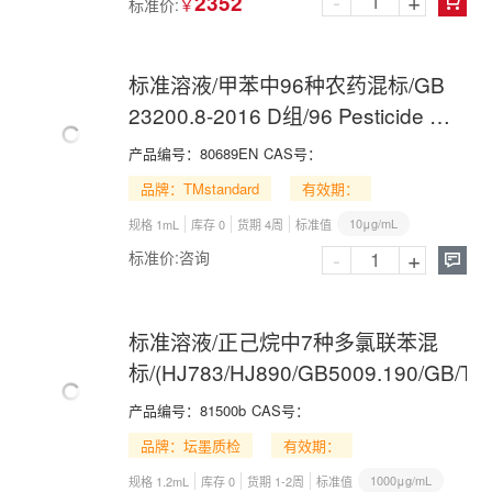
-
+
2352
标准价:
￥

标准溶液/甲苯中96种农药混标/GB
23200.8-2016 D组/96 Pesticide Mix
in Toluene
产品编号：
80689EN
CAS号：
品牌：TMstandard
有效期：
10μg/mL
规格 1mL
库存 0
货期 4周
标准值
-
+
标准价:
咨询

标准溶液/正己烷中7种多氯联苯混
标/(HJ783/HJ890/GB5009.190/GB/T3
产品编号：
81500b
CAS号：
品牌：坛墨质检
有效期：
1000μg/mL
规格 1.2mL
库存 0
货期 1-2周
标准值