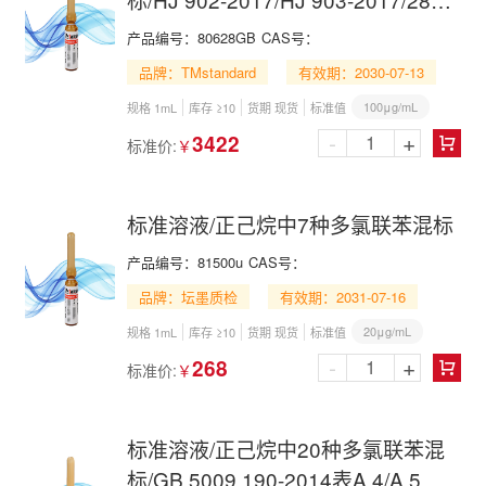
PCBs Mix in n-Hexane
产品编号：
80628GB
CAS号：
品牌：TMstandard
有效期：2030-07-13
100μg/mL
规格 1mL
库存 ≥10
货期 现货
标准值
-
+
3422
标准价:
￥

标准溶液/正己烷中7种多氯联苯混标
产品编号：
81500u
CAS号：
品牌：坛墨质检
有效期：2031-07-16
20μg/mL
规格 1mL
库存 ≥10
货期 现货
标准值
-
+
268
标准价:
￥

标准溶液/正己烷中20种多氯联苯混
标/GB 5009.190-2014表A.4/A.5