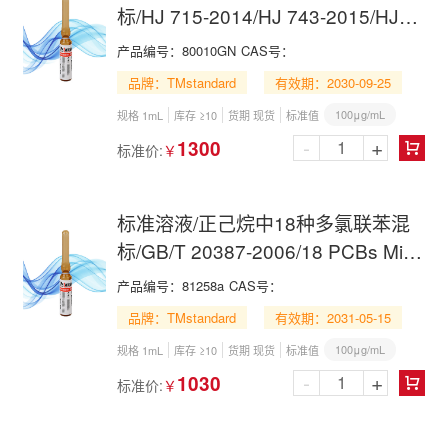
标/HJ 715-2014/HJ 743-2015/HJ
891-2017/HJ 922-2017/18 PCBs
产品编号：
80010GN
CAS号：
Mix in Toluene
品牌：TMstandard
有效期：2030-09-25
100μg/mL
规格 1mL
库存 ≥10
货期 现货
标准值
-
+
1300
标准价:
￥

标准溶液/正己烷中18种多氯联苯混
标/GB/T 20387-2006/18 PCBs Mix
in n-Hexane
产品编号：
81258a
CAS号：
品牌：TMstandard
有效期：2031-05-15
100μg/mL
规格 1mL
库存 ≥10
货期 现货
标准值
-
+
1030
标准价:
￥
