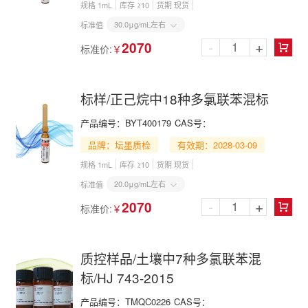
规格 1mL
库存 ≥10
货期 现货
30.0μg/mL左右
标准值

-
+
2070
标准价:
￥

标样/正己烷中18种多氯联苯混标
产品编号：
BYT400179
CAS号：
品牌：坛墨质检
有效期：2028-03-09
规格 1mL
库存 ≥10
货期 现货
20.0μg/mL左右
标准值

-
+
2070
标准价:
￥

质控样品/土壤中7种多氯联苯混
标/HJ 743-2015
产品编号：
TMQC0226
CAS号：