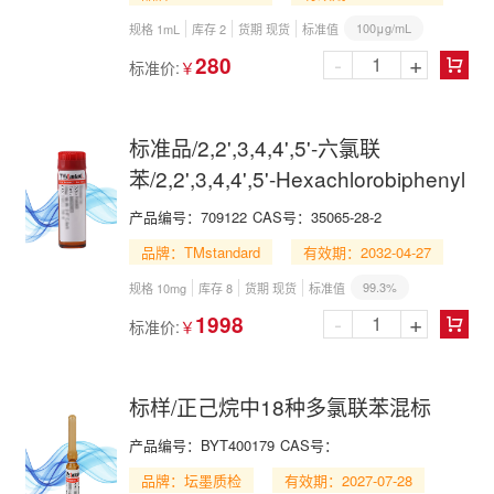
100μg/mL
规格 1mL
库存 2
货期 现货
标准值
-
+
280
标准价:
￥

标准品/2,2',3,4,4',5'-六氯联
苯/2,2',3,4,4',5'-Hexachlorobiphenyl
产品编号：
709122
CAS号：
35065-28-2
品牌：TMstandard
有效期：2032-04-27
99.3%
规格 10mg
库存 8
货期 现货
标准值
-
+
1998
标准价:
￥

标样/正己烷中18种多氯联苯混标
产品编号：
BYT400179
CAS号：
品牌：坛墨质检
有效期：2027-07-28