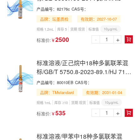
产品编号：
82176c
CAS号：
品牌：坛墨质检
有效期：2027-10-07
10μg/mL
规格 1.2mL
库存 5
货期 现货
标准值
-
+
2500
标准价:
￥

标准溶液/正己烷中18种多氯联苯混
标/GB/T 5750.8-2023-89.1/HJ 715-
2014/HJ 743-2015/HJ 891-2017/18
产品编号：
80010EB
CAS号：
PCBs Mix in n-Hexane
品牌：TMstandard
有效期：2031-01-04
10μg/mL
规格 1mL
库存 ≥10
货期 现货
标准值
-
+
535
标准价:
￥

标准溶液/甲苯中18种多氯联苯混