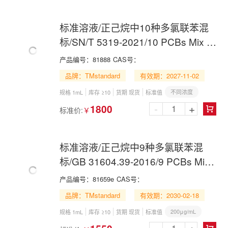
标准溶液/正己烷中10种多氯联苯混
标/SN/T 5319-2021/10 PCBs Mix in
n-Hexane
产品编号：
81888
CAS号：
品牌：TMstandard
有效期：2027-11-02
不同浓度
规格 1mL
库存 ≥10
货期 现货
标准值
-
+
1800
标准价:
￥

标准溶液/正己烷中9种多氯联苯混
标/GB 31604.39-2016/9 PCBs Mix
in n-Hexane
产品编号：
81659e
CAS号：
品牌：TMstandard
有效期：2030-02-18
200μg/mL
规格 1mL
库存 ≥10
货期 现货
标准值