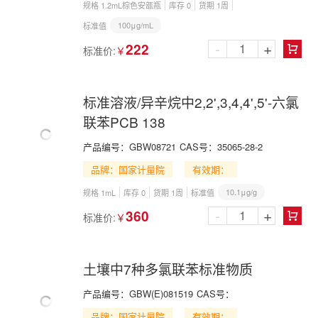
规格 1.2mL棕色安瓿瓶
库存 0
货期 1周
100μg/mL
标准值
-
+
222
标准价:
￥

标准溶液/异辛烷中2,2',3,4,4',5'-六氯
联苯PCB 138
产品编号：
GBW08721
CAS号：
35065-28-2
品牌：国家计量院
有效期：
10.1μg/g
规格 1mL
库存 0
货期 1周
标准值
-
+
360
标准价:
￥

土壤中7种多氯联苯标准物质
产品编号：
GBW(E)081519
CAS号：
品牌：国家计量院
有效期：