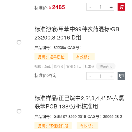
-
+
2485
标准价:
￥

标准溶液/甲苯中99种农药混标/GB
23200.8-2016 D组
产品编号：
82238c
CAS号：
品牌：坛墨质检
有效期：
10μg/mL
规格 1.2mL
库存 0
货期 2-4周
标准值
-
+
标准价:
咨询

标准样品/正己烷中2,2',3,4,4',5'-六氯
联苯PCB 138/分析校准用
产品编号：
GSB 07-3269-2015
CAS号：
35065-28-2
品牌：环保标样所
有效期：