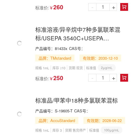
in Cyclohexane
-
+
260
标准价:
￥

标准溶液/异辛烷中7种多氯联苯混
标/USEPA 3540C+USEPA
8270E/USEPA 3540C+USEPA
产品编号：
81433x
CAS号：
8082A/7 PCBs Mix in Isooctane
品牌：TMstandard
有效期：2030-12-10
2μg/mL
规格 1mL
库存 ≥10
货期 现货
标准值
-
+
250
标准价:
￥

标准品/甲苯中18种多氯联苯混标
产品编号：
S-19605-T
CAS号：
品牌：AccuStandard
有效期：2028-06-22
100μg/mL
规格 1mL
库存 3
货期 售完停产
标准值