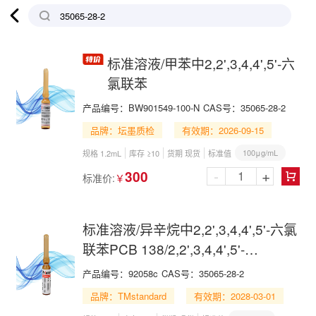

标准溶液/甲苯中2,2',3,4,4',5'-六
氯联苯
产品编号：
BW901549-100-N
CAS号：
35065-28-2
品牌：坛墨质检
有效期：2026-09-15
100μg/mL
规格 1.2mL
库存 ≥10
货期 现货
标准值
-
+
300
标准价:
￥

标准溶液/异辛烷中2,2',3,4,4',5'-六氯
联苯PCB 138/2,2',3,4,4',5'-
Hexachlorobiphenyl in Isooctane
产品编号：
92058c
CAS号：
35065-28-2
品牌：TMstandard
有效期：2028-03-01