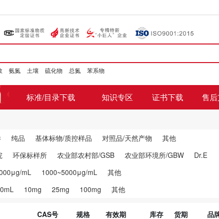
数
氨氮
土壤
硫化物
总氮
苯系物
标准/目录下载
知识专区
证书下载
售后
样
纯品
基体标物/质控样品
对照品/天然产物
其他
院
环保标样所
农业部农村部/GSB
农业部环境所/GBW
Dr.E
000μg/mL
1000~5000μg/mL
其他
00mL
10mg
25mg
100mg
其他
CAS号
规格
有效期
库存
货期
品