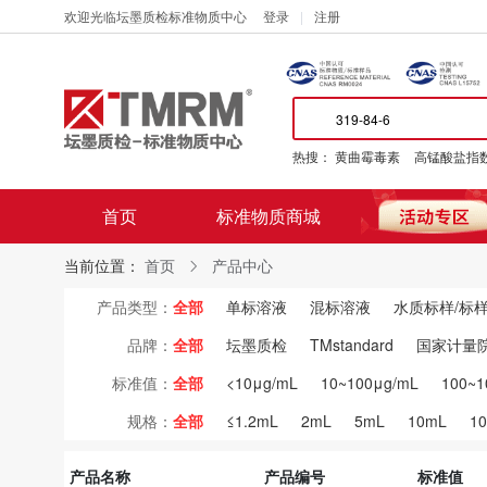
欢迎光临坛墨质检标准物质中心
登录
注册
热搜：
黄曲霉毒素
高锰酸盐指
首页
标准物质商城
当前位置：
首页
产品中心
产品类型：
全部
单标溶液
混标溶液
水质标样/标
品牌：
全部
坛墨质检
TMstandard
国家计量
标准值：
全部
<10μg/mL
10~100μg/mL
100~1
规格：
全部
≤1.2mL
2mL
5mL
10mL
1
产品名称
产品编号
标准值