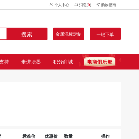
个人中心
消息(
0
)
购物指南
搜索
金属混标定制
一键下单
支持
走进坛墨
积分商城
牌
标准价
优惠价
数量
操作