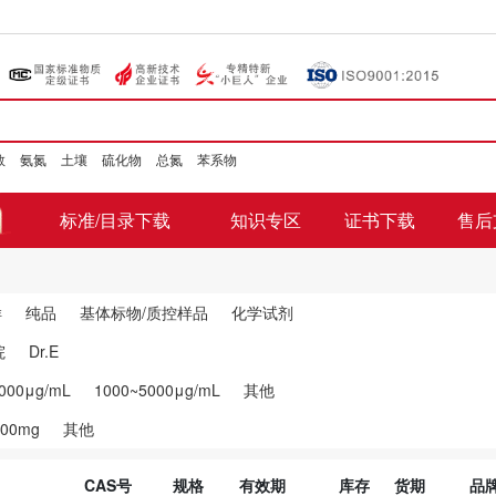
数
氨氮
土壤
硫化物
总氮
苯系物
标准/目录下载
知识专区
证书下载
售后
样
纯品
基体标物/质控样品
化学试剂
院
Dr.E
000μg/mL
1000~5000μg/mL
其他
100mg
其他
CAS号
规格
有效期
库存
货期
品