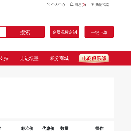
个人中心
消息(
0
)
购物指南
搜索
金属混标定制
一键下单
支持
走进坛墨
积分商城
牌
标准价
优惠价
数量
操作