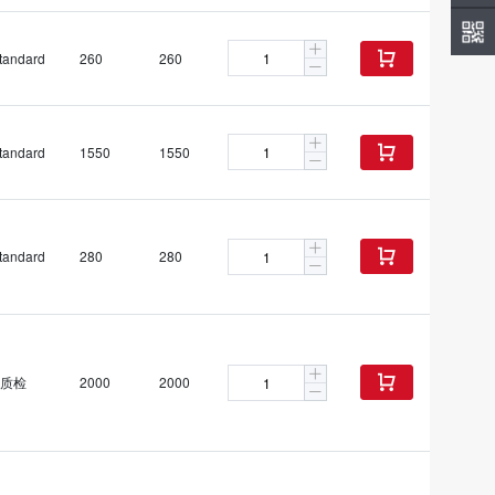
tandard
260
260

tandard
1550
1550

tandard
280
280

质检
2000
2000
