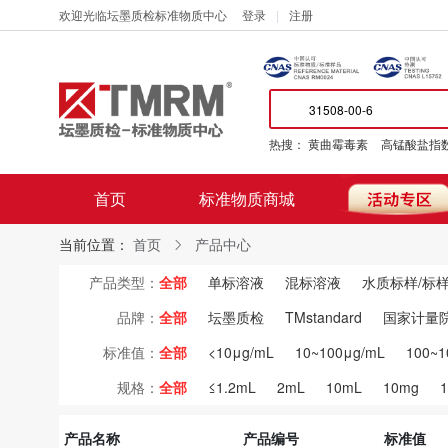
欢迎光临坛墨质检标准物质中心
登录
注册
热搜：
黄曲霉毒素
高锰酸盐指
首页
标准物质商城
当前位置：
首页
产品中心
产品类型：
全部
单标溶液
混标溶液
水质标样/标
品牌：
全部
坛墨质检
TMstandard
国家计量
标准值：
全部
<10μg/mL
10~100μg/mL
100~1
规格：
全部
≤1.2mL
2mL
10mL
10mg
产品名称
产品编号
标准值