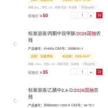
1000μg/mL
规格 2mL
库存 ≥10
货期 现货
标准值
-
+
50
标准价:
￥

标准溶液/丙酮中双甲脒/
2026国抽
农
残
产品编号：
91440a
CAS号：
33089-61-1
品牌：坛墨质检
有效期：2028-06-07
100μg/mL
规格 1.2mL
库存 ≥10
货期 现货
标准值
-
+
35
标准价:
￥

标准溶液/乙腈中2,4-D/
2026国抽
农
残
产品编号：
BW900931-1000-H
CAS号：
94-75-7