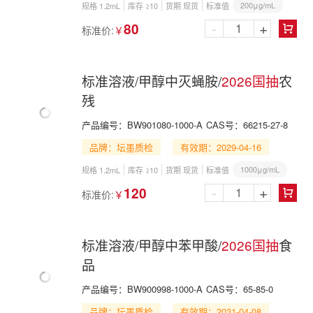
200μg/mL
规格 1.2mL
库存 ≥10
货期 现货
标准值
-
+
80
标准价:
￥

标准溶液/甲醇中灭蝇胺/
2026国抽
农
残
产品编号：
BW901080-1000-A
CAS号：
66215-27-8
品牌：坛墨质检
有效期：2029-04-16
1000μg/mL
规格 1.2mL
库存 ≥10
货期 现货
标准值
-
+
120
标准价:
￥

标准溶液/甲醇中苯甲酸/
2026国抽
食
品
产品编号：
BW900998-1000-A
CAS号：
65-85-0
品牌：坛墨质检
有效期：2031-04-08