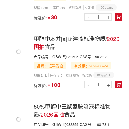
100μg/mL
规格 1.2mL
库存 ≥10
货期 现货
标准值
-
+
30
标准价:
￥

甲醇中苯并[a]芘溶液标准物质/
2026
国抽
食品
产品编号：
GBW(E)082505
CAS号：
50-32-8
品牌：坛墨质检
有效期：2028-06-29
100μg/mL
规格 2mL
库存 ≥10
货期 现货
标准值
-
+
100
标准价:
￥

50%甲醇中三聚氰胺溶液标准物
质/
2026国抽
食品
产品编号：
GBW(E)082259
CAS号：
108-78-1