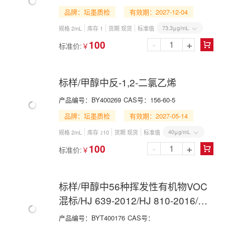
品牌：坛墨质检
有效期：2027-12-04
73.3μg/mL
规格 2mL
库存 1
货期 现货
标准值

-
+
100
标准价:
￥

标样/甲醇中反-1,2-二氯乙烯
产品编号：
BY400269
CAS号：
156-60-5
品牌：坛墨质检
有效期：2027-05-14
40μg/mL
规格 2mL
库存 ≥10
货期 现货
标准值

-
+
100
标准价:
￥

标样/甲醇中56种挥发性有机物VOC
混标/HJ 639-2012/HJ 810-2016/HJ
1227-2021
产品编号：
BYT400176
CAS号：