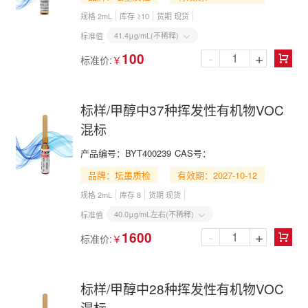
规格 2mL
库存 ≥10
货期 现货
41.4μg/mL(不稀释)
标准值

-
+
100
标准价:
￥

标样/甲醇中37种挥发性有机物VOC
混标
产品编号：
BYT400239
CAS号：
品牌：坛墨质检
有效期：2027-10-12
规格 2mL
库存 8
货期 现货
40.0μg/mL左右(不稀释)
标准值

-
+
1600
标准价:
￥

标样/甲醇中28种挥发性有机物VOC
混标