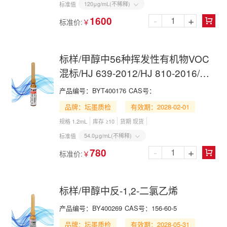
120μg/mL(不稀释)
标准值

-
+
1600
标准价:
￥

标样/甲醇中56种挥发性有机物VOC
混标/HJ 639-2012/HJ 810-2016/HJ
1227-2021
产品编号：
BYT400176
CAS号：
品牌：坛墨质检
有效期：2028-02-01
规格 1.2mL
库存 ≥10
货期 现货
54.0μg/mL(不稀释)
标准值

-
+
780
标准价:
￥

标样/甲醇中反-1,2-二氯乙烯
产品编号：
BY400269
CAS号：
156-60-5
品牌：坛墨质检
有效期：2028-05-31