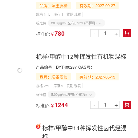
品牌：坛墨质检
有效期：2027-09-27
规格 1mL
库存 1
货期 现货
20.0μg/mL左右μg/mL(不稀释)
标准值

-
+
780
标准价:
￥

标样/甲醇中12种挥发性有机物混标
产品编号：
BYT400287
CAS号：
品牌：坛墨质检
有效期：2027-05-13
规格 2mL
库存 9
货期 现货
5.00μg/mL左右(不稀释)
标准值

-
+
1244
标准价:
￥

标样/甲醇中14种挥发性卤代烃混
标