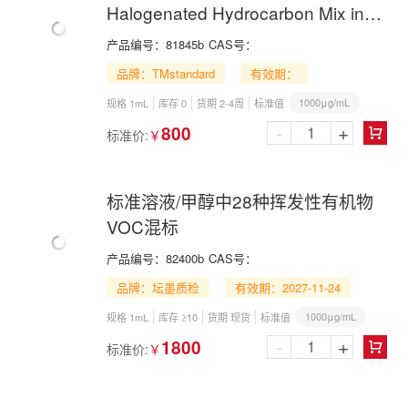
Halogenated Hydrocarbon Mix in
Methanol
产品编号：
81845b
CAS号：
品牌：TMstandard
有效期：
1000μg/mL
规格 1mL
库存 0
货期 2-4周
标准值
-
+
800
标准价:
￥

标准溶液/甲醇中28种挥发性有机物
VOC混标
产品编号：
82400b
CAS号：
品牌：坛墨质检
有效期：2027-11-24
1000μg/mL
规格 1mL
库存 ≥10
货期 现货
标准值
-
+
1800
标准价:
￥
