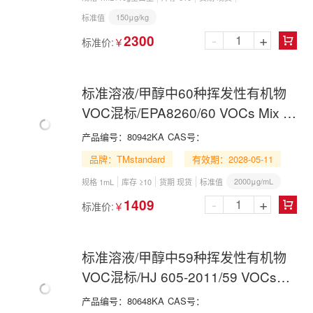
150μg/kg
标准值
-
+
2300
标准价:
￥

标准溶液/甲醇中60种挥发性有机物
VOC混标/EPA8260/60 VOCs Mix in
Methanol
产品编号：
80942KA
CAS号：
品牌：TMstandard
有效期：2028-05-11
2000μg/mL
规格 1mL
库存 ≥10
货期 现货
标准值
-
+
1409
标准价:
￥

标准溶液/甲醇中59种挥发性有机物
VOC混标/HJ 605-2011/59 VOCs
Mix in Methanol
产品编号：
80648KA
CAS号：