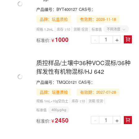
产品编号：
BYT400127
CAS号：
品牌：坛墨质检
有效期：2026-11-18
不同浓度
规格 1.2mL
库存 ≥10
货期 现货
标准值

-
+
1000
标准价:
￥

质控样品/土壤中36种VOC混标/36种
挥发性有机物混标/HJ 642
产品编号：
TMQC0121
CAS号：
品牌：坛墨质检
有效期：2027-07-28
规格 1mL+10g空白土
库存 ≥10
货期 现货
400μg/kg
标准值
-
+
2450
标准价:
￥
