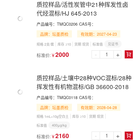
质控样品/活性炭管中21种挥发性卤
代烃混标/HJ 645-2013
产品编号：
TMQC0206
CAS号：
品牌：坛墨质检
有效期：2027-04-23
见证书
规格 2支/套
库存 ≥10
货期 现货
标准值
-
+
2000
标准价:
￥

质控样品/土壤中28种VOC混标/28种
挥发性有机物混标/GB 36600-2018
产品编号：
TMQC0118
CAS号：
品牌：坛墨质检
有效期：2028-04-28
规格 1mL+10g空白土
库存 ≥10
货期 现货
400μg/kg
标准值
-
+
2160
标准价:
￥
