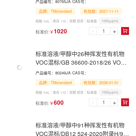
产品编号：
80765JA
CAS号：
品牌：TMstandard
有效期：2027-11-11
1000μg/mL
规格 1mL
库存 ≥10
货期 现货
标准值
-
+
1020
标准价:
￥

标准溶液/甲醇中26种挥发性有机物
VOC混标/GB 36600-2018/26 VOCs
Mix in Methanol
产品编号：
80249JA
CAS号：
品牌：TMstandard
有效期：2028-01-01
1000μg/mL
规格 1mL
库存 ≥10
货期 现货
标准值
-
+
600
标准价:
￥

标准溶液/甲醇中91种挥发性有机物
VOC混标/DB12 524-2020附录H/91