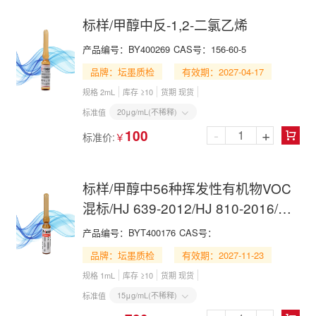
标样/甲醇中反-1,2-二氯乙烯
产品编号：
BY400269
CAS号：
156-60-5
品牌：坛墨质检
有效期：2027-04-17
规格 2mL
库存 ≥10
货期 现货
20μg/mL(不稀释)
标准值

-
+
100
标准价:
￥

标样/甲醇中56种挥发性有机物VOC
混标/HJ 639-2012/HJ 810-2016/HJ
1227-2021
产品编号：
BYT400176
CAS号：
品牌：坛墨质检
有效期：2027-11-23
规格 1mL
库存 ≥10
货期 现货
15μg/mL(不稀释)
标准值
