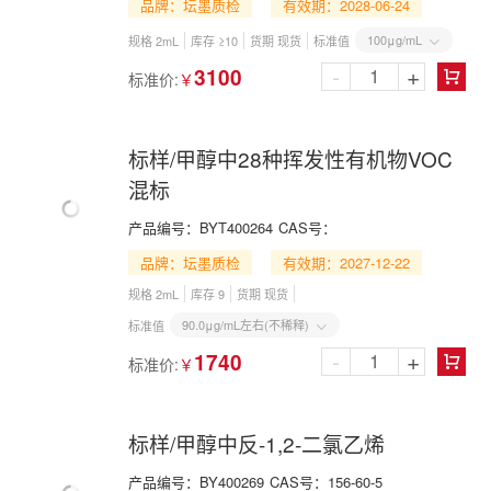
品牌：坛墨质检
有效期：2028-06-24
100μg/mL
规格 2mL
库存 ≥10
货期 现货
标准值

-
+
3100
标准价:
￥

标样/甲醇中28种挥发性有机物VOC
混标
产品编号：
BYT400264
CAS号：
品牌：坛墨质检
有效期：2027-12-22
规格 2mL
库存 9
货期 现货
90.0μg/mL左右(不稀释)
标准值

-
+
1740
标准价:
￥

标样/甲醇中反-1,2-二氯乙烯
产品编号：
BY400269
CAS号：
156-60-5