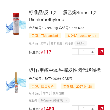
标准品/反-1,2-二氯乙烯/trans-1,2-
Dichloroethylene
产品编号：
77242-1g
CAS号：
156-60-5
品牌：TMstandard
有效期：2032-04-21
99.7%
规格 1g
库存 5
货期 现货
标准值
-
+
117
标准价:
￥

标样/甲醇中35种挥发性卤代烃混标
产品编号：
BYT400256
CAS号：
品牌：坛墨质检
有效期：2027-04-28
规格 2mL
库存 2
货期 现货
200μg/mL(不稀释)
标准值

-
+
1480
标准价:
￥
