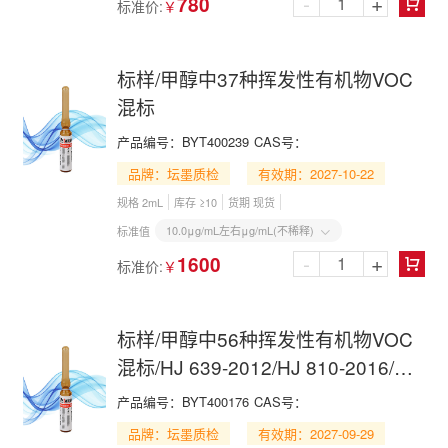
-
+
780
标准价:
￥

标样/甲醇中37种挥发性有机物VOC
混标
产品编号：
BYT400239
CAS号：
品牌：坛墨质检
有效期：2027-10-22
规格 2mL
库存 ≥10
货期 现货
10.0μg/mL左右μg/mL(不稀释)
标准值

-
+
1600
标准价:
￥

标样/甲醇中56种挥发性有机物VOC
混标/HJ 639-2012/HJ 810-2016/HJ
1227-2021
产品编号：
BYT400176
CAS号：
品牌：坛墨质检
有效期：2027-09-29