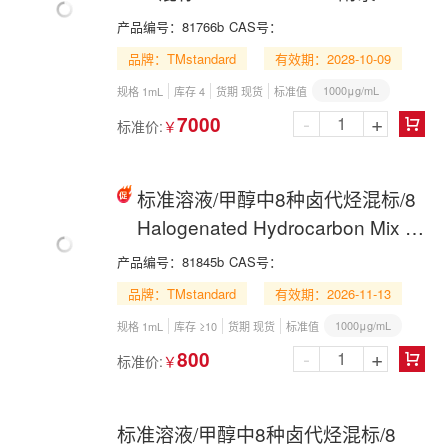
VOCs Mix in Methanol
产品编号：
81766b
CAS号：
品牌：TMstandard
有效期：2028-10-09
1000μg/mL
规格 1mL
库存 4
货期 现货
标准值
-
+
7000
标准价:
￥

标准溶液/甲醇中8种卤代烃混标/8
Halogenated Hydrocarbon Mix in
Methanol
产品编号：
81845b
CAS号：
品牌：TMstandard
有效期：2026-11-13
1000μg/mL
规格 1mL
库存 ≥10
货期 现货
标准值
-
+
800
标准价:
￥

标准溶液/甲醇中8种卤代烃混标/8