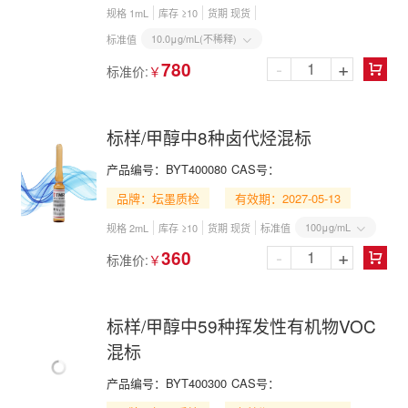
规格 1mL
库存 ≥10
货期 现货
10.0μg/mL(不稀释)
标准值

-
+
780
标准价:
￥

标样/甲醇中8种卤代烃混标
产品编号：
BYT400080
CAS号：
品牌：坛墨质检
有效期：2027-05-13
100μg/mL
规格 2mL
库存 ≥10
货期 现货
标准值

-
+
360
标准价:
￥

标样/甲醇中59种挥发性有机物VOC
混标
产品编号：
BYT400300
CAS号：