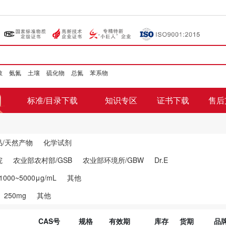
数
氨氮
土壤
硫化物
总氮
苯系物
标准/目录下载
知识专区
证书下载
售后
品/天然产物
化学试剂
院
农业部农村部/GSB
农业部环境所/GBW
Dr.E
1000~5000μg/mL
其他
250mg
其他
CAS号
规格
有效期
库存
货期
品