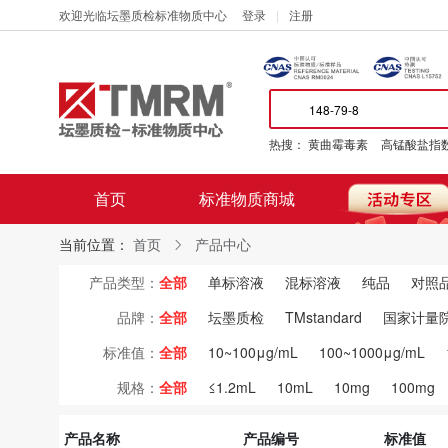
欢迎光临坛墨质检标准物质中心
登录
注册
热搜：
黄曲霉毒素
高锰酸盐指
首页
标准物质商城
当前位置：
首页
产品中心
产品类型：
全部
单标溶液
混标溶液
纯品
对照
品牌：
全部
坛墨质检
TMstandard
国家计量
标准值：
全部
10~100μg/mL
100~1000μg/mL
规格：
全部
≤1.2mL
10mL
10mg
100mg
产品名称
产品编号
标准值