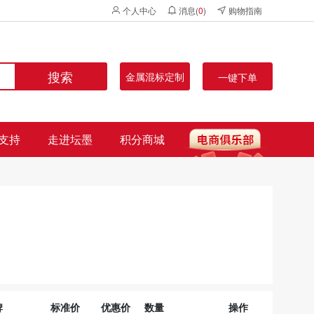
个人中心
消息(
0
)
购物指南
搜索
金属混标定制
一键下单
支持
走进坛墨
积分商城
牌
标准价
优惠价
数量
操作