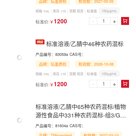
品牌：坛墨质检
有效期：2027-05-05
100μg/mL
规格 1mL
库存 ≥10
货期 现货
标准值
-
+
1200
标准价:
￥

标准溶液/乙腈中46种农药混标
产品编号：
83059a
CAS号：
品牌：坛墨质检
有效期：2026-10-08
100μg/mL
规格 1mL
库存 ≥10
货期 现货
标准值
-
+
1200
标准价:
￥

标准溶液/乙腈中65种农药混标/植物
源性食品中331种农药混标-组3/GB
23200.121-2021/65 Pesticide Mix in
产品编号：
81604a
CAS号：
Acetonitrile
品牌：TMstandard
有效期：2027-02-10