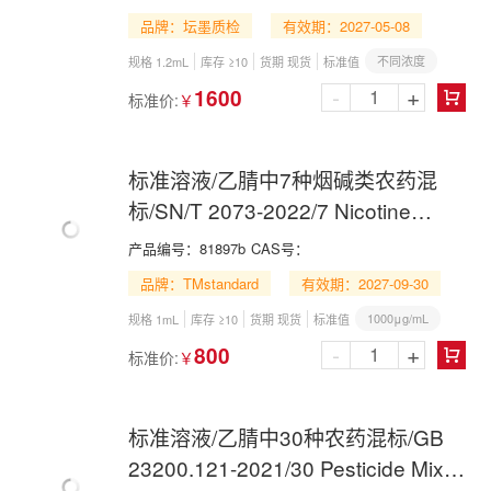
品牌：坛墨质检
有效期：2027-05-08
不同浓度
规格 1.2mL
库存 ≥10
货期 现货
标准值
-
+
1600
标准价:
￥

标准溶液/乙腈中7种烟碱类农药混
标/SN/T 2073-2022/7 Nicotine
Pesticide Mix in Acetonitrile
产品编号：
81897b
CAS号：
品牌：TMstandard
有效期：2027-09-30
1000μg/mL
规格 1mL
库存 ≥10
货期 现货
标准值
-
+
800
标准价:
￥

标准溶液/乙腈中30种农药混标/GB
23200.121-2021/30 Pesticide Mix in