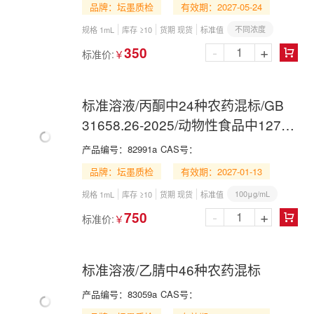
品牌：坛墨质检
有效期：2027-05-24
不同浓度
规格 1mL
库存 ≥10
货期 现货
标准值
-
+
350
标准价:
￥

标准溶液/丙酮中24种农药混标/GB
31658.26-2025/动物性食品中127种
药物残留的筛查
产品编号：
82991a
CAS号：
品牌：坛墨质检
有效期：2027-01-13
100μg/mL
规格 1mL
库存 ≥10
货期 现货
标准值
-
+
750
标准价:
￥

标准溶液/乙腈中46种农药混标
产品编号：
83059a
CAS号：