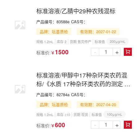
标准溶液/乙腈中29种农残混标
产品编号：
83588e
CAS号：
品牌：坛墨质检
有效期：2027-01-22
200μg/mL
规格 1.2mL
库存 2
货期 售完停产
标准值
-
+
1500
标准价:
￥

标准溶液/甲醇中17种杂环类农药混
标/《水质 17种杂环类农药的测定 高
效液相色谱法》（HJ 1395—2024）
产品编号：
82784a
CAS号：
品牌：坛墨质检
有效期：2027-04-20
100μg/mL
规格 1.2mL
库存 ≥10
货期 现货
标准值
-
+
600
标准价:
￥
