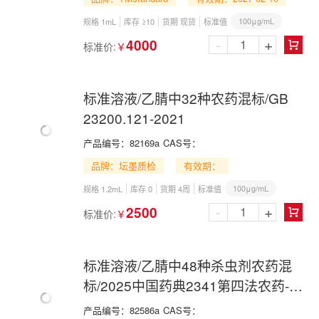
100μg/mL
规格 1mL
库存 ≥10
货期 现货
标准值
-
+
4000
标准价:
￥

标准溶液/乙腈中32种农药混标/GB
23200.121-2021
产品编号：
82169a
CAS号：
品牌：坛墨质检
有效期：
100μg/mL
规格 1.2mL
库存 0
货期 4周
标准值
-
+
2500
标准价:
￥

标准溶液/乙腈中48种杀虫剂农药混
标/2025中国药典2341第四法农药-D
组
产品编号：
82586a
CAS号：