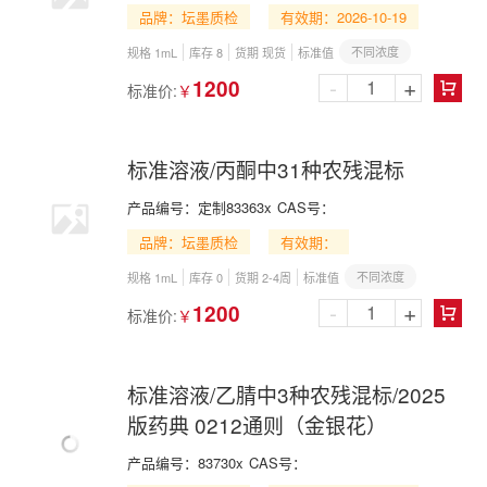
品牌：坛墨质检
有效期：2026-10-19
不同浓度
规格 1mL
库存 8
货期 现货
标准值
-
+
1200
标准价:
￥

标准溶液/丙酮中31种农残混标
产品编号：
定制83363x
CAS号：
品牌：坛墨质检
有效期：
不同浓度
规格 1mL
库存 0
货期 2-4周
标准值
-
+
1200
标准价:
￥

标准溶液/乙腈中3种农残混标/2025
版药典 0212通则（金银花）
产品编号：
83730x
CAS号：