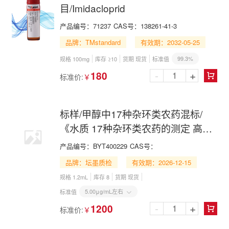
目/Imidacloprid
产品编号：
71237
CAS号：
138261-41-3
品牌：TMstandard
有效期：2032-05-25
99.3%
规格 100mg
库存 ≥10
货期 现货
标准值
-
+
180
标准价:
￥

标样/甲醇中17种杂环类农药混标/
《水质 17种杂环类农药的测定 高效
液相色谱法》（HJ 1395—2024）
产品编号：
BYT400229
CAS号：
品牌：坛墨质检
有效期：2026-12-15
规格 1.2mL
库存 8
货期 现货
5.00μg/mL左右
标准值

-
+
1200
标准价:
￥
