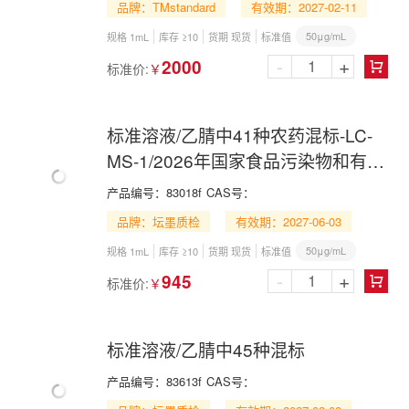
品牌：TMstandard
有效期：2027-02-11
50μg/mL
规格 1mL
库存 ≥10
货期 现货
标准值
-
+
2000
标准价:
￥

标准溶液/乙腈中41种农药混标-LC-
MS-1/2026年国家食品污染物和有害
因素风险监测工作手册 第四节(二)-
产品编号：
83018f
CAS号：
LC-MS
品牌：坛墨质检
有效期：2027-06-03
50μg/mL
规格 1mL
库存 ≥10
货期 现货
标准值
-
+
945
标准价:
￥

标准溶液/乙腈中45种混标
产品编号：
83613f
CAS号：