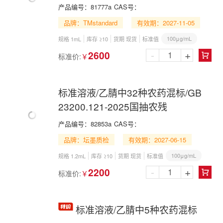
Acetonitrile
产品编号：
81777a
CAS号：
品牌：TMstandard
有效期：2027-11-05
100μg/mL
规格 1mL
库存 ≥10
货期 现货
标准值
-
+
2600
标准价:
￥

标准溶液/乙腈中32种农药混标/GB
23200.121-2025国抽农残
产品编号：
82853a
CAS号：
品牌：坛墨质检
有效期：2027-06-15
100μg/mL
规格 1.2mL
库存 ≥10
货期 现货
标准值
-
+
2200
标准价:
￥

标准溶液/乙腈中5种农药混标