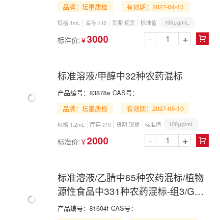
品牌：坛墨质检
有效期：2027-04-13
100μg/mL
规格 1mL
库存 ≥10
货期 现货
标准值
-
+
3000
标准价:
￥

标准溶液/甲醇中32种农药混标
产品编号：
83878a
CAS号：
品牌：坛墨质检
有效期：2027-05-10
100μg/mL
规格 1.2mL
库存 ≥10
货期 现货
标准值
-
+
2000
标准价:
￥

标准溶液/乙腈中65种农药混标/植物
源性食品中331种农药混标-组3/GB
23200.121-2021/65 Pesticide Mix in
产品编号：
81604f
CAS号：
Acetonitrile