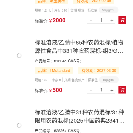
品牌：坛墨质检
有效期：2027-02-08
50μg/mL
规格 1.2mL
库存 ≥10
货期 现货
标准值
-
+
2000
标准价:
￥

标准溶液/乙腈中65种农药混标/植物
源性食品中331种农药混标-组3/GB
23200.121-2021/65 Pesticide Mix in
产品编号：
81604c
CAS号：
Acetonitrile
品牌：TMstandard
有效期：2027-03-30
10μg/mL
规格 1mL
库存 8
货期 售完停产
标准值
-
+
500
标准价:
￥

标准溶液/乙腈中31种农药混标/31种
限用农药混标(2025中国药典2341第
六法LC-MS/MS组)
产品编号：
82836x
CAS号：