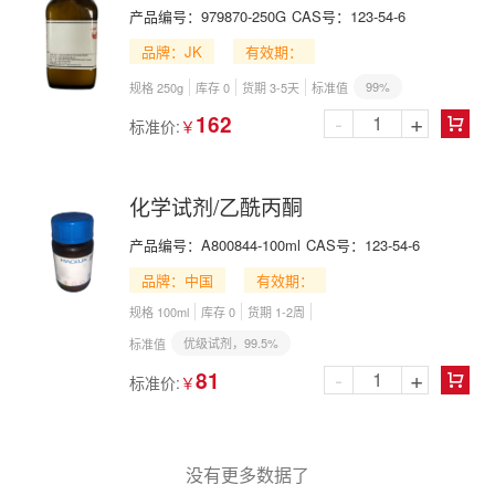
产品编号：
979870-250G
CAS号：
123-54-6
品牌：JK
有效期：
99%
规格 250g
库存 0
货期 3-5天
标准值
-
+
162
标准价:
￥

化学试剂/乙酰丙酮
产品编号：
A800844-100ml
CAS号：
123-54-6
品牌：中国
有效期：
规格 100ml
库存 0
货期 1-2周
优级试剂，99.5%
标准值
-
+
81
标准价:
￥

没有更多数据了