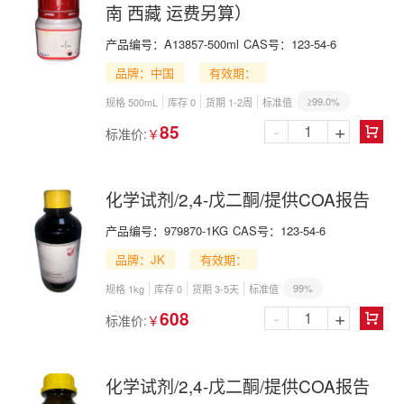
南 西藏 运费另算）
产品编号：
A13857-500ml
CAS号：
123-54-6
品牌：中国
有效期：
≥99.0%
规格 500mL
库存 0
货期 1-2周
标准值
-
+
85
标准价:
￥

化学试剂/2,4-戊二酮/提供COA报告
产品编号：
979870-1KG
CAS号：
123-54-6
品牌：JK
有效期：
99%
规格 1kg
库存 0
货期 3-5天
标准值
-
+
608
标准价:
￥

化学试剂/2,4-戊二酮/提供COA报告