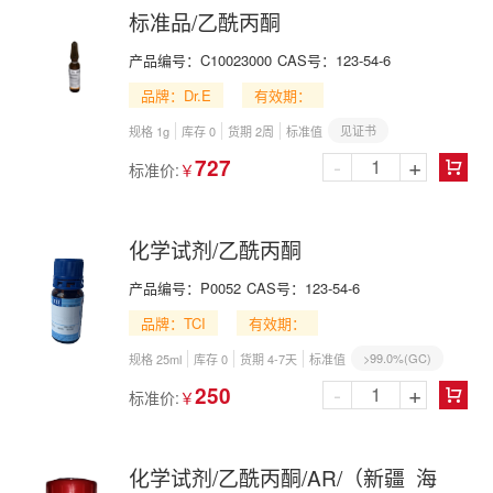
标准品/乙酰丙酮
产品编号：
C10023000
CAS号：
123-54-6
品牌：Dr.E
有效期：
见证书
规格 1g
库存 0
货期 2周
标准值
-
+
727
标准价:
￥

化学试剂/乙酰丙酮
产品编号：
P0052
CAS号：
123-54-6
品牌：TCI
有效期：
>99.0%(GC)
规格 25ml
库存 0
货期 4-7天
标准值
-
+
250
标准价:
￥

化学试剂/乙酰丙酮/AR/（新疆 海