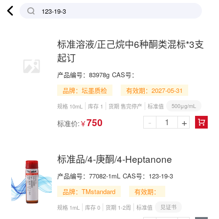

标准溶液/正己烷中6种酮类混标*3支
起订
产品编号：
83978g
CAS号：
品牌：坛墨质检
有效期：2027-05-31
500μg/mL
规格 10mL
库存 1
货期 售完停产
标准值
-
+
750
标准价:
￥

标准品/4-庚酮/4-Heptanone
产品编号：
77082-1mL
CAS号：
123-19-3
品牌：TMstandard
有效期：
见证书
规格 1mL
库存 0
货期 1-2周
标准值