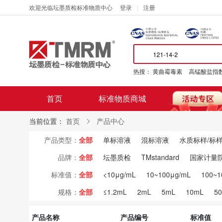
欢迎光临坛墨质检标准物质中心
登录
注册
热搜：
黄曲霉毒素
高锰酸盐指
首页
标准物质商城
当前位置：
首页
产品中心
产品类型：
全部
单标溶液
混标溶液
水质标样/标
品牌：
全部
坛墨质检
TMstandard
国家计量
标准值：
全部
<10μg/mL
10~100μg/mL
100~1
规格：
全部
≤1.2mL
2mL
5mL
10mL
5
产品名称
产品编号
标准值