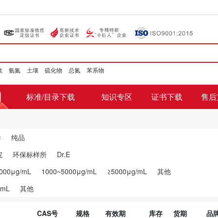
数
氨氮
土壤
硫化物
总氮
苯系物
标准/目录下载
知识专区
证书下载
售后
样
纯品
院
环保标样所
Dr.E
000μg/mL
1000~5000μg/mL
≥5000μg/mL
其他
0mL
其他
CAS号
规格
有效期
库存
货期
品