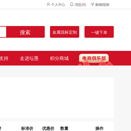
个人中心
消息(
0
)
购物指南
搜索
金属混标定制
一键下单
支持
走进坛墨
积分商城
牌
标准价
优惠价
数量
操作