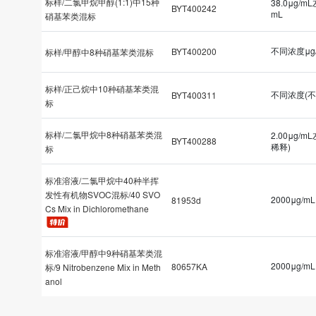
标样/二氯甲烷甲醇(1:1)中15种
38.0μg/m
BYT400242
mL
硝基苯类混标
不同浓度μg
BYT400200
标样/甲醇中8种硝基苯类混标
标样/正己烷中10种硝基苯类混
不同浓度(不
BYT400311
标
标样/二氯甲烷中8种硝基苯类混
2.00μg/m
BYT400288
稀释)
标
标准溶液/二氯甲烷中40种半挥
发性有机物SVOC混标/40 SVO
2000μg/mL
81953d
Cs Mix in Dichloromethane
标准溶液/甲醇中9种硝基苯类混
2000μg/mL
80657KA
标/9 Nitrobenzene Mix in Meth
anol