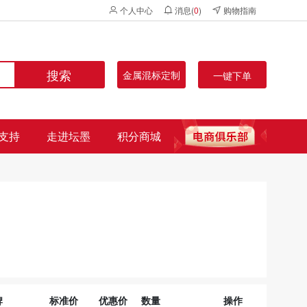
个人中心
消息(
0
)
购物指南
搜索
金属混标定制
一键下单
支持
走进坛墨
积分商城
牌
标准价
优惠价
数量
操作