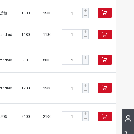
质检
1500
1500

tandard
1180
1180

tandard
800
800

tandard
1200
1200

质检
2100
2100
