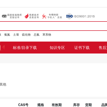
数
氨氮
土壤
硫化物
总氮
苯系物
标准/目录下载
知识专区
证书下载
售后
其他
CAS号
规格
有效期
库存
货期
品