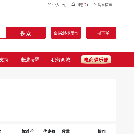
个人中心
消息(
0
)
购物指南
搜索
金属混标定制
一键下单
支持
走进坛墨
积分商城
牌
标准价
优惠价
数量
操作