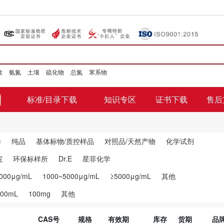
数
氨氮
土壤
硫化物
总氮
苯系物
标准/目录下载
知识专区
证书下载
售后
样
纯品
基体标物/质控样品
对照品/天然产物
化学试剂
院
环保标样所
Dr.E
星菲化学
000μg/mL
1000~5000μg/mL
≥5000μg/mL
其他
100mL
100mg
其他
CAS号
规格
有效期
库存
货期
品