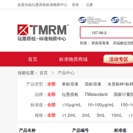
欢迎光临坛墨质检标准物质中心
登录
注册
热搜：
黄曲霉毒素
高锰酸盐指
首页
标准物质商城
当前位置：
首页
产品中心
产品类型：
全部
单标溶液
混标溶液
水质标样/标
品牌：
全部
坛墨质检
TMstandard
国家计量
标准值：
全部
<10μg/mL
10~100μg/mL
100~1
规格：
全部
≤1.2mL
2mL
5mL
10mL
>
产品名称
产品编号
标准值