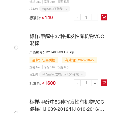
规格 2mL
库存 ≥10
货期 现货
10μg/mL(不稀释)
标准值

-
+
140
标准价:
￥

标样/甲醇中37种挥发性有机物VOC
混标
产品编号：
BYT400239
CAS号：
品牌：坛墨质检
有效期：2027-10-22
规格 2mL
库存 ≥10
货期 现货
10.0μg/mL左右μg/mL(不稀释)
标准值

-
+
1600
标准价:
￥

标样/甲醇中56种挥发性有机物VOC
混标/HJ 639-2012/HJ 810-2016/HJ