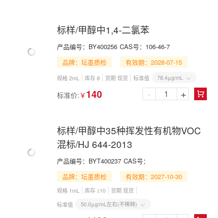
标样/甲醇中1,4-二氯苯
产品编号：
BY400256
CAS号：
106-46-7
品牌：坛墨质检
有效期：2028-07-15
78.4μg/mL
规格 2mL
库存 8
货期 现货
标准值

-
+
140
标准价:
￥

标样/甲醇中35种挥发性有机物VOC
混标/HJ 644-2013
产品编号：
BYT400237
CAS号：
品牌：坛墨质检
有效期：2027-10-30
规格 1mL
库存 ≥10
货期 现货
50.0μg/mL左右(不稀释)
标准值
