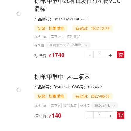
标样/甲醇中28种挥发性有机物VOC
混标
产品编号：
BYT400264
CAS号：
品牌：坛墨质检
有效期：2027-12-22
规格 2mL
库存 ≥10
货期 现货
90.0μg/mL左右(不稀释)
标准值

-
+
1740
标准价:
￥

标样/甲醇中1,4-二氯苯
产品编号：
BY400256
CAS号：
106-46-7
品牌：坛墨质检
有效期：2027-06-05
89.9μg/mL
规格 2mL
库存 2
货期 现货
标准值

-
+
140
标准价:
￥
