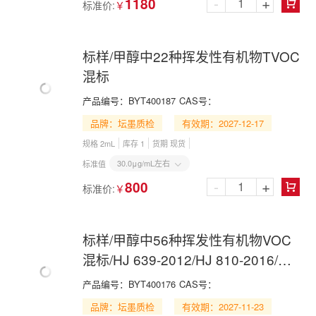
-
+
1180
标准价:
￥

标样/甲醇中22种挥发性有机物TVOC
混标
产品编号：
BYT400187
CAS号：
品牌：坛墨质检
有效期：2027-12-17
规格 2mL
库存 1
货期 现货
30.0μg/mL左右
标准值

-
+
800
标准价:
￥

标样/甲醇中56种挥发性有机物VOC
混标/HJ 639-2012/HJ 810-2016/HJ
1227-2021
产品编号：
BYT400176
CAS号：
品牌：坛墨质检
有效期：2027-11-23