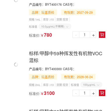
1227-2021
产品编号：
BYT400176
CAS号：
品牌：坛墨质检
有效期：2027-09-29
规格 1mL
库存 ≥10
货期 现货
10.0μg/mL(不稀释)
标准值

-
+
780
标准价:
￥

标样/甲醇中59种挥发性有机物VOC
混标
产品编号：
BYT400300
CAS号：
品牌：坛墨质检
有效期：2028-06-24
100μg/mL
规格 2mL
库存 ≥10
货期 现货
标准值

-
+
3100
标准价:
￥
