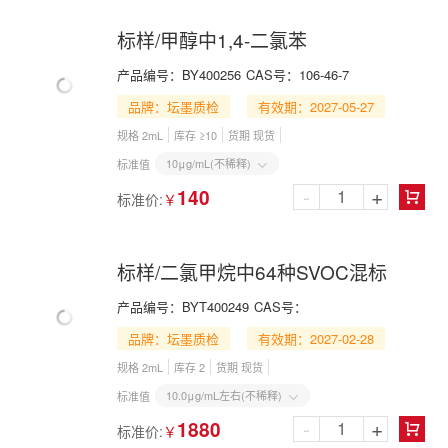
标样/甲醇中1,4-二氯苯
产品编号：
BY400256
CAS号：
106-46-7
品牌：坛墨质检
有效期：2027-05-27
规格 2mL
库存 ≥10
货期 现货
10μg/mL(不稀释)
标准值

-
+
140
标准价:
￥

标样/二氯甲烷中64种SVOC混标
产品编号：
BYT400249
CAS号：
品牌：坛墨质检
有效期：2027-02-28
规格 2mL
库存 2
货期 现货
10.0μg/mL左右(不稀释)
标准值

-
+
1880
标准价:
￥
