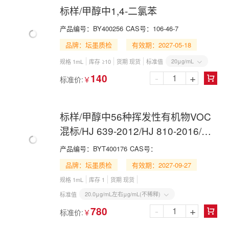
标样/甲醇中1,4-二氯苯
产品编号：
BY400256
CAS号：
106-46-7
品牌：坛墨质检
有效期：2027-05-18
20μg/mL
规格 1mL
库存 ≥10
货期 现货
标准值

-
+
140
标准价:
￥

标样/甲醇中56种挥发性有机物VOC
混标/HJ 639-2012/HJ 810-2016/HJ
1227-2021
产品编号：
BYT400176
CAS号：
品牌：坛墨质检
有效期：2027-09-27
规格 1mL
库存 1
货期 现货
20.0μg/mL左右μg/mL(不稀释)
标准值

-
+
780
标准价:
￥
