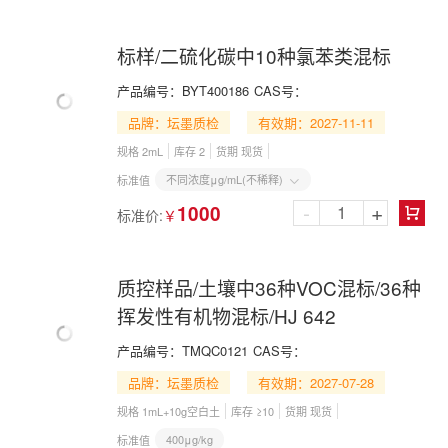
标样/二硫化碳中10种氯苯类混标
产品编号：
BYT400186
CAS号：
品牌：坛墨质检
有效期：2027-11-11
规格 2mL
库存 2
货期 现货
不同浓度μg/mL(不稀释)
标准值

-
+
1000
标准价:
￥

质控样品/土壤中36种VOC混标/36种
挥发性有机物混标/HJ 642
产品编号：
TMQC0121
CAS号：
品牌：坛墨质检
有效期：2027-07-28
规格 1mL+10g空白土
库存 ≥10
货期 现货
400μg/kg
标准值