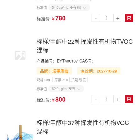
54.0μg/mL(不稀释)
标准值

-
+
780
标准价:
￥

标样/甲醇中22种挥发性有机物TVOC
混标
产品编号：
BYT400187
CAS号：
品牌：坛墨质检
有效期：2027-10-29
规格 2mL
库存 ≥10
货期 现货
50.0μg/mL左右
标准值

-
+
800
标准价:
￥

标样/甲醇中37种挥发性有机物VOC
混标