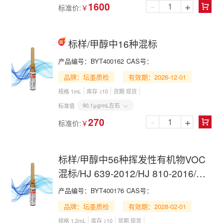
-
+
1600
标准价:
￥

标样/甲醇中16种混标
产品编号：
BYT400162
CAS号：
品牌：坛墨质检
有效期：2026-12-01
规格 1mL
库存 ≥10
货期 现货
90.1μg/mL左右
标准值

-
+
270
标准价:
￥

标样/甲醇中56种挥发性有机物VOC
混标/HJ 639-2012/HJ 810-2016/HJ
1227-2021
产品编号：
BYT400176
CAS号：
品牌：坛墨质检
有效期：2028-02-01
规格 1.2mL
库存 ≥10
货期 现货