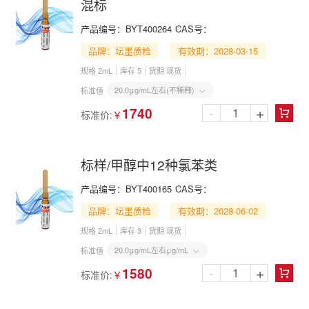
混标
产品编号：
BYT400264
CAS号：
品牌：坛墨质检
有效期：2028-03-15
规格 2mL
库存 5
货期 现货
20.0μg/mL左右(不稀释)
标准值

-
+
1740
标准价:
￥

标样/甲醇中12种氯苯类
产品编号：
BYT400165
CAS号：
品牌：坛墨质检
有效期：2028-06-02
规格 2mL
库存 3
货期 现货
20.0μg/mL左右μg/mL
标准值

-
+
1580
标准价:
￥
