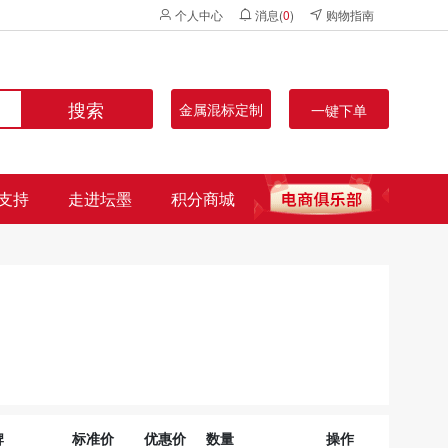
个人中心
消息(
0
)
购物指南
搜索
金属混标定制
一键下单
支持
走进坛墨
积分商城
牌
标准价
优惠价
数量
操作