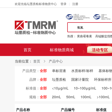
欢迎光临坛墨质检标准物质中心
登录
注册
热搜：
黄曲霉毒素
高锰酸盐指
首页
标准物质商城
当前位置：
首页
产品中心
产品类型：
全部
单标溶液
水质标样/标样
基体标物
品牌：
全部
坛墨质检
国家计量院
环保标样所
标准值：
全部
<10μg/mL
10~100μg/mL
100~1
规格：
全部
20mL
50mL
100mL
>100mL
产品名称
产品编号
标准值