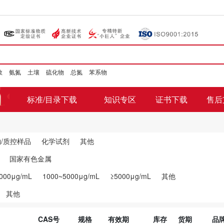
数
氨氮
土壤
硫化物
总氮
苯系物
标准/目录下载
知识专区
证书下载
售后
/质控样品
化学试剂
其他
国家有色金属
000μg/mL
1000~5000μg/mL
≥5000μg/mL
其他
其他
CAS号
规格
有效期
库存
货期
品